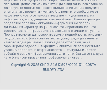
информация и съдържание. Подчертаваме, че не изискваме
плащания, депозити или какъвто и да е вид финансов аванс, за
да получите достъп до нашето съдържание или да получите
споменатите продукти и услуги. Ако получите съобщение от
наше име, с което се изисква плащане или допълнителна
информация, моля, уведомете ни незабавно. Нашата цел е да
споделяме полезна и актуална информация, но поради
динамичния характер на финансовите и промоционалните
оферти, част от информацията може да не е винаги актуална.
Препоръчваме ви да проверите всички подробности, условия и
ред директно с финансовите институции, преди да вземете
каквото и да е решение. Важно е да се отбележи, че не
гарантираме одобрения, кредитни лимити или специфичните
условия, предлагани от финансовите институции, и че този
уебсайт е само с информационна цел и не трябва да се тълкува
като финансов, правен или професионален съвет.
Copyright © 2026 CNPJ: 24.617.596/0001-31 - COSTA
BUILDER LTDA