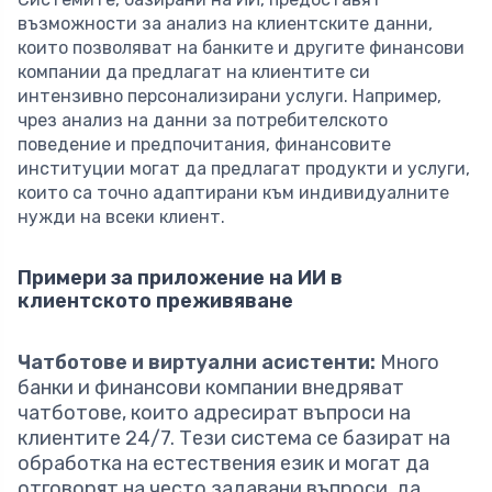
възможности за анализ на клиентските данни,
които позволяват на банките и другите финансови
компании да предлагат на клиентите си
интензивно персонализирани услуги. Например,
чрез анализ на данни за потребителското
поведение и предпочитания, финансовите
институции могат да предлагат продукти и услуги,
които са точно адаптирани към индивидуалните
нужди на всеки клиент.
Примери за приложение на ИИ в
клиентското преживяване
Чатботове и виртуални асистенти:
Много
банки и финансови компании внедряват
чатботове, които адресират въпроси на
клиентите 24/7. Тези система се базират на
обработка на естествения език и могат да
отговорят на често задавани въпроси, да