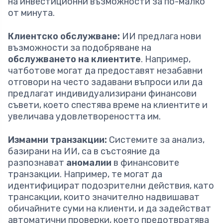
на инвестиционни възможности за по-малко
от минута.
Клиентско обслужване:
ИИ предлага нови
възможности за подобряване на
обслужването на клиентите
. Например,
чатботове могат да предоставят незабавни
отговори на често задавани въпроси или да
предлагат индивидуализирани финансови
съвети, което спестява време на клиентите и
увеличава удовлетвореността им.
Измамни транзакции:
Системите за анализ,
базирани на ИИ, са в състояние да
разпознават
аномалии
в финансовите
транзакции. Например, те могат да
идентифицират подозрителни действия, като
трансакции, които значително надвишават
обичайните суми на клиенти, и да задействат
автоматични проверки, което предотвратява