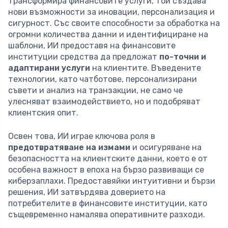
трансформира финансовите услуги, той създава
нови възможности за иновации, персонализация и
сигурност. Със своите способности за обработка на
огромни количества данни и идентифициране на
шаблони, ИИ предоставя на финансовите
институции средства да предложат
по-точни и
адаптирани услуги
на клиентите. Въведените
технологии, като чатботове, персонализирани
съвети и анализ на транзакции, не само че
улесняват взаимодействието, но и подобряват
клиентския опит.
Освен това, ИИ играе ключова роля в
предотвратяване на измами
и осигуряване на
безопасността на клиентските данни, което е от
особена важност в епоха на бързо развиващи се
киберзаплахи. Предоставяйки интуитивни и бързи
решения, ИИ затвърдява доверието на
потребителите в финансовите институции, като
същевременно намалява оперативните разходи.