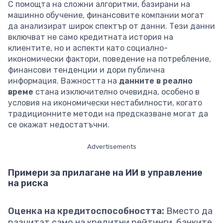
С помощта на сложни алгоритми, базирани на
машинно обучение, финансовите компании могат
да анализират широк спектър от данни. Тези данни
включват не само кредитната история на
клиентите, но и аспекти като социално-
икономически фактори, поведение на потребление,
финансови тенденции и дори публична
информация. Важността на
данните в реално
време
стана изключително очевидна, особено в
условия на икономически нестабилности, когато
традиционните методи на предсказване могат да
се окажат недостатъчни.
Advertisements
Примери за прилагане на ИИ в управление
на риска
Оценка на кредитоспособността:
Вместо да
разчитат само на кредитни рейтинги, банките