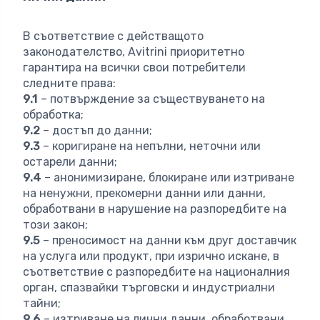
В съответствие с действащото
законодателство, Avitrini приоритетно
гарантира на всички свои потребители
следните права:
9.1
– потвърждение за съществуването на
обработка;
9.2
– достъп до данни;
9.3
– коригиране на непълни, неточни или
остарели данни;
9.4
– анонимизиране, блокиране или изтриване
на ненужни, прекомерни данни или данни,
обработвани в нарушение на разпоредбите на
този закон;
9.5
– преносимост на данни към друг доставчик
на услуга или продукт, при изрично искане, в
съответствие с разпоредбите на националния
орган, спазвайки търговски и индустриални
тайни;
9.6
– изтриване на лични данни, обработвани