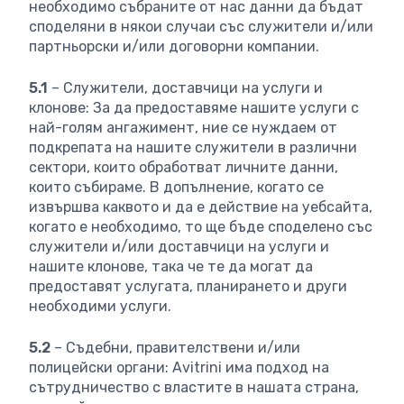
необходимо събраните от нас данни да бъдат
споделяни в някои случаи със служители и/или
партньорски и/или договорни компании.
5.1
– Служители, доставчици на услуги и
клонове: За да предоставяме нашите услуги с
най-голям ангажимент, ние се нуждаем от
подкрепата на нашите служители в различни
сектори, които обработват личните данни,
които събираме. В допълнение, когато се
извършва каквото и да е действие на уебсайта,
когато е необходимо, то ще бъде споделено със
служители и/или доставчици на услуги и
нашите клонове, така че те да могат да
предоставят услугата, планирането и други
необходими услуги.
5.2
– Съдебни, правителствени и/или
полицейски органи: Avitrini има подход на
сътрудничество с властите в нашата страна,