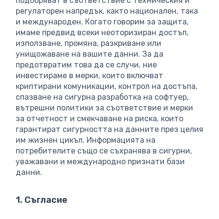
подобряват в съответствие с техническия и
регулаторен напредък, както национален, така
и международен. Когато говорим за защита,
имаме предвид всеки неоторизиран достъп,
използване, промяна, разкриване или
унищожаване на вашите данни. За да
предотвратим това да се случи, ние
инвестираме в мерки, които включват
криптирани комуникации, контрол на достъпа,
спазване на сигурна разработка на софтуер,
вътрешни политики за съответствие и мерки
за отчетност и смекчаване на риска, които
гарантират сигурността на данните през целия
им жизнен цикъл. Информацията на
потребителите също се съхранява в сигурни,
уважавани и международно признати бази
данни.
1. Съгласие