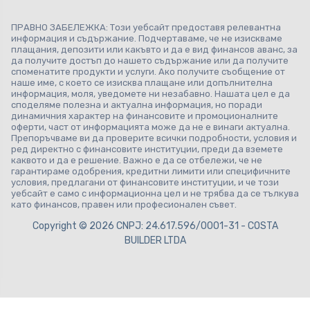
ПРАВНО ЗАБЕЛЕЖКА: Този уебсайт предоставя релевантна
информация и съдържание. Подчертаваме, че не изискваме
плащания, депозити или какъвто и да е вид финансов аванс, за
да получите достъп до нашето съдържание или да получите
споменатите продукти и услуги. Ако получите съобщение от
наше име, с което се изисква плащане или допълнителна
информация, моля, уведомете ни незабавно. Нашата цел е да
споделяме полезна и актуална информация, но поради
динамичния характер на финансовите и промоционалните
оферти, част от информацията може да не е винаги актуална.
Препоръчваме ви да проверите всички подробности, условия и
ред директно с финансовите институции, преди да вземете
каквото и да е решение. Важно е да се отбележи, че не
гарантираме одобрения, кредитни лимити или специфичните
условия, предлагани от финансовите институции, и че този
уебсайт е само с информационна цел и не трябва да се тълкува
като финансов, правен или професионален съвет.
Copyright © 2026 CNPJ: 24.617.596/0001-31 - COSTA
BUILDER LTDA