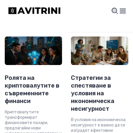
Ролята на
Стратегии за
криптовалутите в
спестяване в
съвременните
условия на
финанси
икономическа
несигурност
Криптовалутите
трансформират
В условия на икономическа
финансовите пазари,
несигурност е важно да се
предлагайки нови
изградят ефективни