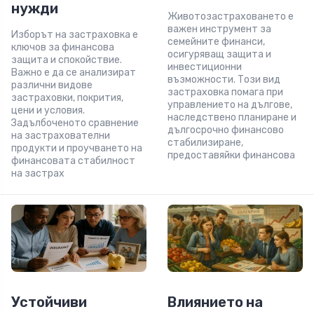
нужди
Животозастраховането е
важен инструмент за
Изборът на застраховка е
семейните финанси,
ключов за финансова
осигуряващ защита и
защита и спокойствие.
инвестиционни
Важно е да се анализират
възможности. Този вид
различни видове
застраховка помага при
застраховки, покрития,
управлението на дългове,
цени и условия.
наследствено планиране и
Задълбоченото сравнение
дългосрочно финансово
на застрахователни
стабилизиране,
продукти и проучването на
предоставяйки финансова
финансовата стабилност
на застрах
Устойчиви
Влиянието на