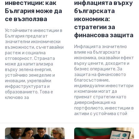
инвестиции: как
инфлацията върху
България може да
българската
се възползва
икономика:
стратегии за
Устойчивите инвестиции в
финансова защита
България предлагат
значителни икономически
Инфлацията значително
възможности, съчетавайки
влияе на българската
растеж и социална
икономика, оказвайки ефект
отговорност. Страната
върху цените, доходите и
може да капитализира
бизнес операциите. За
върху зелена енергия,
защита на финансовото
устойчиво земеделие и
благосъстояние,
иновации, укрепвайки
индивидуални инвеститори
инфраструктурата и
и компании могат да
образованието. Това е
приемат стратегии като
ключово за
диверсификация на
портфолиото, инвестиции в
активи с устойчива стой