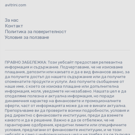
avitrini.com
За нас
Контакт
Политика за поверителност
Условия за ползване
ПРАВНО ЗАБЕЛЕЖКА: Този уебсайт предоставя релевантна
информация и съдържание. Подчертаваме, че не изискваме
плащания, депозити или какъвто и да е вид финансов аванс, за
да получите достъп до нашето съдържание или да получите
споменатите продукти и услуги. Ако получите съобщение от
наше име, с което се изисква плащане или допълнителна
информация, моля, уведомете ни незабавно. Нашата цел е да
споделяме полезна и актуална информация, но поради
динамичния характер на финансовите и промоционалните
оферти, част от информацията може да не е винаги актуална.
Препоръчваме ви да проверите всички подробности, условия и
ред директно с финансовите институции, преди да вземете
каквото и да е решение. Важно е да се отбележи, че не
гарантираме одобрения, кредитни лимити или специфичните
условия, предлагани от финансовите институции, и че този
уебсайт е само с информационна цел и не трябва да се тълкува