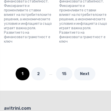
финансовата стабилност.
финансовата стабилност.
Фиксираните и
Фиксираните и
променливите ставки
променливите ставки
влияят на потребителските
влияят на потребителските
решения, а икономическите
решения, а икономическите
условия и инфлацията също
условия и инфлацията също
играят важна роля.
играят важна роля.
Развитието на
Развитието на
финансовата грамотност е
финансовата грамотност е
ключ
ключ
…
1
2
15
Next
avitrini.com