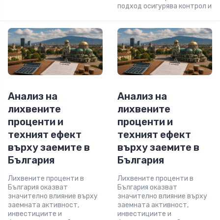
подход осигурява контрол и
Анализ на
Анализ на
лихвените
лихвените
проценти и
проценти и
техният ефект
техният ефект
върху заемите в
върху заемите в
България
България
Лихвените проценти в
Лихвените проценти в
България оказват
България оказват
значително влияние върху
значително влияние върху
заемната активност,
заемната активност,
инвестициите и
инвестициите и