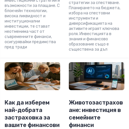
инвестиционни стратегии и
стратегии за спестяване.
възможности за плащане. С
Планирането на бюджета,
блокчейн технологии,
избора на спестовни
висока ликвидност и
инструменти и
институционални
диверсификацията на
инвестиции, те стават
активите играят ключова
неотменима част от
роля. Инвестицията в
съвременните финанси,
знания и финансово
осигурявайки предимства
образование също е
пред тради
съществена за дъл
Как да изберем
Животозастрахов
най-добрата
ане: инвестиция в
застраховка за
семейните
вашите финансови
финанси