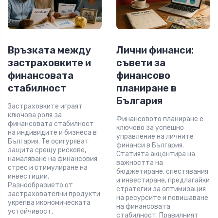
Връзката между
Лични финанси:
застраховките и
съвети за
финансовата
финансово
стабилност
планиране в
България
Застраховките играят
ключова роля за
Финансовото планиране е
финансовата стабилност
ключово за успешно
на индивидите и бизнеса в
управление на личните
България. Те осигуряват
финанси в България.
защита срещу рискове,
Статията акцентира на
намаляване на финансовия
важността на
стрес и стимулиране на
бюджетиране, спестявания
инвестиции.
и инвестиране, предлагайки
Разнообразието от
стратегии за оптимизация
застрахователни продукти
на ресурсите и повишаване
укрепва икономическата
на финансовата
устойчивост,
стабилност. Правилният