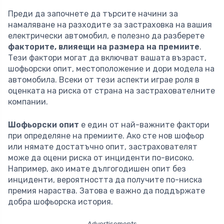
Преди да започнете да търсите начини за
намаляване на разходите за застраховка на вашия
електрически автомобил, е полезно да разберете
факторите, влияещи на размера на премиите
.
Тези фактори могат да включват вашата възраст,
шофьорски опит, местоположение и дори модела на
автомобила. Всеки от тези аспекти играе роля в
оценката на риска от страна на застрахователните
компании.
Шофьорски опит
е един от най-важните фактори
при определяне на премиите. Ако сте нов шофьор
или нямате достатъчно опит, застрахователят
може да оцени риска от инциденти по-високо.
Например, ако имате дългогодишен опит без
инциденти, вероятността да получите по-ниска
премия нараства. Затова е важно да поддържате
добра шофьорска история.
Advertisements