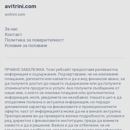
avitrini.com
avitrini.com
За нас
Контакт
Политика за поверителност
Условия за ползване
ПРАВНО ЗАБЕЛЕЖКА: Този уебсайт предоставя релевантна
информация и съдържание. Подчертаваме, че не изискваме
плащания, депозити или какъвто и да е вид финансов аванс, за
да получите достъп до нашето съдържание или да получите
споменатите продукти и услуги. Ако получите съобщение от
наше име, с което се изисква плащане или допълнителна
информация, моля, уведомете ни незабавно. Нашата цел е да
споделяме полезна и актуална информация, но поради
динамичния характер на финансовите и промоционалните
оферти, част от информацията може да не е винаги актуална.
Препоръчваме ви да проверите всички подробности, условия и
ред директно с финансовите институции, преди да вземете
каквото и да е решение. Важно е да се отбележи, че не
гарантираме одобрения, кредитни лимити или специфичните