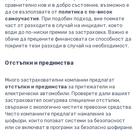
сравнително нов и в добро състояние, възможно е
да се възползвате от
политика с по-висок
самоучастие
. При подобен подход, вие поемате
част от разходите в случай на инцидент, което
води до по-ниски премии за застраховка. Важно е
обаче да прецените финансовата си способност да
покриете тези разходи в случай на необходимост.
Отстъпки и предимства
Много застрахователни компании предлагат
отстъпки и предимства
за притежатели на
електрически автомобили. Проверете дали вашият
застраховател осигурява специални отстъпки,
свързани с екологично чистите превозни средства.
Често компаниите предлагат намаления за
шофьори, които ползват системи за безопасност
или се включват в програми за безопасно шофиране.