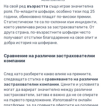
На свой ред
възрастта
също играе значителна
роля. По-младите шофьори, особено тези под 25
години, обикновено плащат по-високи премии.
Статистически те са по-склонни към инциденти,
което увеличава риска за застрахователите. От
друга страна, по-възрастните шофьори често
получават отстъпки благодарение на своя опит и
добра история на шофиране.
Сравнение на различни застрахователни
компании
След като разберете какво влияе на премиите,
следващата стъпка е
сравняването на различни
застрахователни компании
. Цените и условията
могат да варират значително между различни
застрахователи, затова е важно да не се спирате
на първото предложение. Използвайте онлайн
платформи, за да сравните офертите на различни