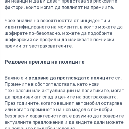
ви навици и да ви дават представа за рисковите
фактори, които могат да повлияят на премиите.
Чрез анализ на вероятността от инциденти и
идентифицирането на моменти, в които можете да
шофирате по-безопасно, можете да подобрите
шофьорския си профил и да изисквате по-ниски
премии от застрахователите.
Редовен преглед на полиците
Важно е и
редовно да преглеждате полиците
си.
Промените в обстоятелствата, като нови
технологии или актуализации на политиките, могат
да предизвикат спад в цените на застраховката.
През годините, когато вашият автомобил остарява
или когато преминете на нов модел с по-добри
безопасни характеристики, е разумно да проверите
актуалните предложения и да видите дали можете
да получите по-добри условия.