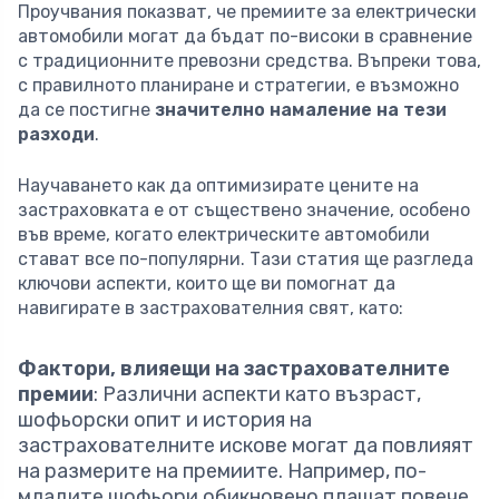
Проучвания показват, че премиите за електрически
автомобили могат да бъдат по-високи в сравнение
с традиционните превозни средства. Въпреки това,
с правилното планиране и стратегии, е възможно
да се постигне
значително намаление на тези
разходи
.
Научаването как да оптимизирате цените на
застраховката е от съществено значение, особено
във време, когато електрическите автомобили
стават все по-популярни. Тази статия ще разгледа
ключови аспекти, които ще ви помогнат да
навигирате в застрахователния свят, като:
Фактори, влияещи на застрахователните
премии
: Различни аспекти като възраст,
шофьорски опит и история на
застрахователните искове могат да повлияят
на размерите на премиите. Например, по-
младите шофьори обикновено плащат повече,