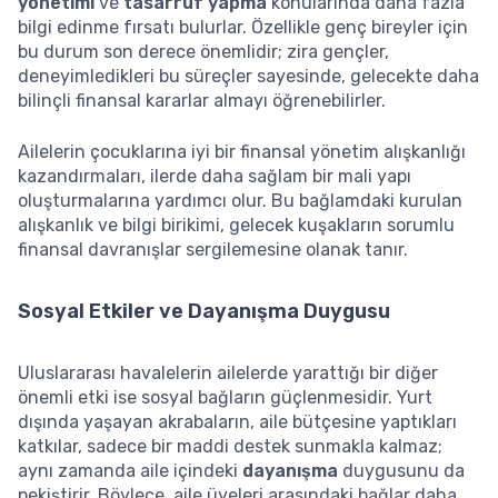
yönetimi
ve
tasarruf yapma
konularında daha fazla
bilgi edinme fırsatı bulurlar. Özellikle genç bireyler için
bu durum son derece önemlidir; zira gençler,
deneyimledikleri bu süreçler sayesinde, gelecekte daha
bilinçli finansal kararlar almayı öğrenebilirler.
Ailelerin çocuklarına iyi bir finansal yönetim alışkanlığı
kazandırmaları, ilerde daha sağlam bir mali yapı
oluşturmalarına yardımcı olur. Bu bağlamdaki kurulan
alışkanlık ve bilgi birikimi, gelecek kuşakların sorumlu
finansal davranışlar sergilemesine olanak tanır.
Sosyal Etkiler ve Dayanışma Duygusu
Uluslararası havalelerin ailelerde yarattığı bir diğer
önemli etki ise sosyal bağların güçlenmesidir. Yurt
dışında yaşayan akrabaların, aile bütçesine yaptıkları
katkılar, sadece bir maddi destek sunmakla kalmaz;
aynı zamanda aile içindeki
dayanışma
duygusunu da
pekiştirir. Böylece, aile üyeleri arasındaki bağlar daha