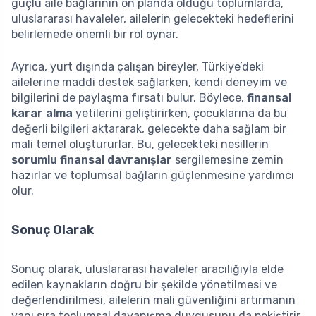
güçlü aile bağlarının ön planda olduğu toplumlarda,
uluslararası havaleler, ailelerin gelecekteki hedeflerini
belirlemede önemli bir rol oynar.
Ayrıca, yurt dışında çalışan bireyler, Türkiye’deki
ailelerine maddi destek sağlarken, kendi deneyim ve
bilgilerini de paylaşma fırsatı bulur. Böylece,
finansal
karar alma
yetilerini geliştirirken, çocuklarına da bu
değerli bilgileri aktararak, gelecekte daha sağlam bir
mali temel oluştururlar. Bu, gelecekteki nesillerin
sorumlu finansal davranışlar
sergilemesine zemin
hazırlar ve toplumsal bağların güçlenmesine yardımcı
olur.
Sonuç Olarak
Sonuç olarak, uluslararası havaleler aracılığıyla elde
edilen kaynakların doğru bir şekilde yönetilmesi ve
değerlendirilmesi, ailelerin mali güvenliğini artırmanın
yanı sıra toplumsal dayanışma duygusunu da pekiştirir.