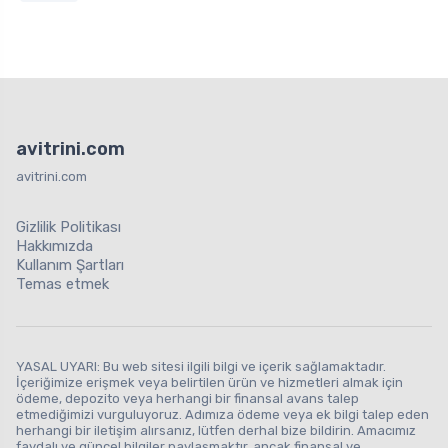
avitrini.com
avitrini.com
Gizlilik Politikası
Hakkımızda
Kullanım Şartları
Temas etmek
YASAL UYARI: Bu web sitesi ilgili bilgi ve içerik sağlamaktadır.
İçeriğimize erişmek veya belirtilen ürün ve hizmetleri almak için
ödeme, depozito veya herhangi bir finansal avans talep
etmediğimizi vurguluyoruz. Adımıza ödeme veya ek bilgi talep eden
herhangi bir iletişim alırsanız, lütfen derhal bize bildirin. Amacımız
faydalı ve güncel bilgiler paylaşmaktır, ancak finansal ve