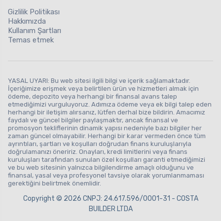
Gizlilik Politikası
Hakkımızda
Kullanım Şartları
Temas etmek
YASAL UYARI: Bu web sitesi ilgili bilgi ve içerik sağlamaktadır.
İçeriğimize erişmek veya belirtilen ürün ve hizmetleri almak için
ödeme, depozito veya herhangi bir finansal avans talep
etmediğimizi vurguluyoruz. Adımıza ödeme veya ek bilgi talep eden
herhangi bir iletişim alırsanız, lütfen derhal bize bildirin. Amacımız
faydalı ve güncel bilgiler paylaşmaktır, ancak finansal ve
promosyon tekliflerinin dinamik yapısı nedeniyle bazı bilgiler her
zaman güncel olmayabilir. Herhangi bir karar vermeden önce tüm
ayrıntıları, şartları ve koşulları doğrudan finans kuruluşlarıyla
doğrulamanızı öneririz. Onayları, kredi limitlerini veya finans
kuruluşları tarafından sunulan özel koşulları garanti etmediğimizi
ve bu web sitesinin yalnızca bilgilendirme amaçlı olduğunu ve
finansal, yasal veya profesyonel tavsiye olarak yorumlanmaması
gerektiğini belirtmek önemlidir.
Copyright © 2026 CNPJ: 24.617.596/0001-31 - COSTA
BUILDER LTDA