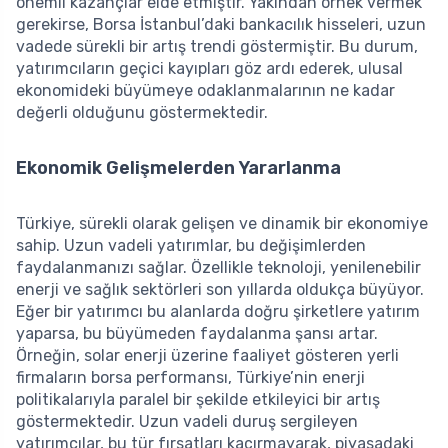
önemli kazançlar elde etmiştir. Yakından örnek vermek
gerekirse, Borsa İstanbul’daki bankacılık hisseleri, uzun
vadede sürekli bir artış trendi göstermiştir. Bu durum,
yatırımcıların geçici kayıpları göz ardı ederek, ulusal
ekonomideki büyümeye odaklanmalarının ne kadar
değerli olduğunu göstermektedir.
Ekonomik Gelişmelerden Yararlanma
Türkiye, sürekli olarak gelişen ve dinamik bir ekonomiye
sahip. Uzun vadeli yatırımlar, bu değişimlerden
faydalanmanızı sağlar. Özellikle teknoloji, yenilenebilir
enerji ve sağlık sektörleri son yıllarda oldukça büyüyor.
Eğer bir yatırımcı bu alanlarda doğru şirketlere yatırım
yaparsa, bu büyümeden faydalanma şansı artar.
Örneğin, solar enerji üzerine faaliyet gösteren yerli
firmaların borsa performansı, Türkiye’nin enerji
politikalarıyla paralel bir şekilde etkileyici bir artış
göstermektedir. Uzun vadeli duruş sergileyen
yatırımcılar, bu tür fırsatları kaçırmayarak, piyasadaki