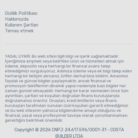
Gizlilik Politikası
Hakkımızda
Kullanım Şartları
Temas etmek
YASAL UYARI: Bu web sitesi ilgili bilgi ve içerik sağlamaktadır.
İçeriğimize erişmek veya belirtilen ürün ve hizmetleri almak için
ödeme, depozito veya herhangi bir finansal avans talep
etmediğimizi vurguluyoruz. Adımıza ödeme veya ek bilgi talep eden
herhangi bir iletişim alırsanız, lütfen derhal bize bildirin. Amacımız
faydalı ve güncel bilgiler paylaşmaktır, ancak finansal ve
promosyon tekliflerinin dinamik yapısı nedeniyle bazı bilgiler her
zaman güncel olmayabilir. Herhangi bir karar vermeden önce tüm
ayrıntıları, şartları ve koşulları doğrudan finans kuruluşlarıyla
doğrulamanızı öneririz. Onayları, kredi limitlerini veya finans
kuruluşları tarafından sunulan özel koşulları garanti etmediğimizi
ve bu web sitesinin yalnızca bilgilendirme amaçlı olduğunu ve
finansal, yasal veya profesyonel tavsiye olarak yorumlanmaması
gerektiğini belirtmek önemlidir.
Copyright © 2026 CNPJ: 24.617.596/0001-31 - COSTA
BUILDER LTDA