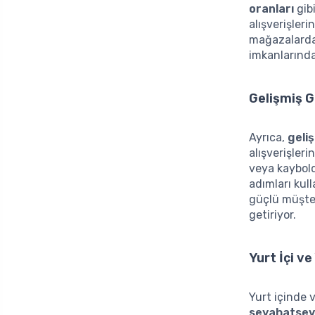
oranları
gibi
alışverişler
mağazalarda 
imkanlarında
Gelişmiş G
Ayrıca,
geliş
alışverişler
veya kaybol
adımları kull
güçlü müşter
getiriyor.
Yurt İçi v
Yurt içinde 
seyahatsev