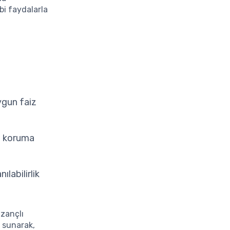
bi faydalarla
ygun faiz
ri koruma
labilirlik
azançlı
r sunarak,