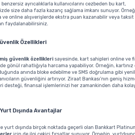
 benzersiz ayrıcalıklarla kullanıcılarını cezbeden bu kart,
inizde size daha fazla kazanç sağlama imkanı sunuyor. Örneğin
ve online alışverişlerde ekstra puan kazanabilir veya taksit
n faydalanabilirsiniz.
üvenlik Özellikleri
miş güvenlik özellikleri
sayesinde, kart sahipleri online ve fi
inde gönül rahatlığıyla harcama yapabiliyor. Örneğin, kartınız
duğunda anında bloke edebilme ve SMS doğrulama gibi yenili
anıcıların güvenliğini artırıyor. Ziraat Bankası’nın geniş hizm
i desteği, finansal işlemlerinizi her zamankinden daha kola
e Yurt Dışında Avantajlar
ve yurt dışında birçok noktada geçerli olan Bankkart Platinu
erler
için de ilgi çekici fırsatlar sunuyor. Örneğin, yurtdışın