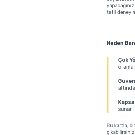
yapacağınız 
tatil deneyim
Neden Ban
Çok Yö
oranlar
Güvenl
altında
Kapsam
sunar.
Bu kartla, b
çıkabilirsin