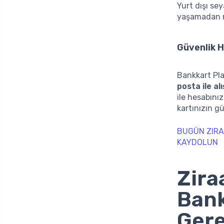
Yurt dışı se
yaşamadan rah
Güvenlik H
Bankkart Pla
posta ile alı
ile hesabınız
kartınızın gü
BUGÜN ZIRA
KAYDOLUN
Zira
Bank
Gere