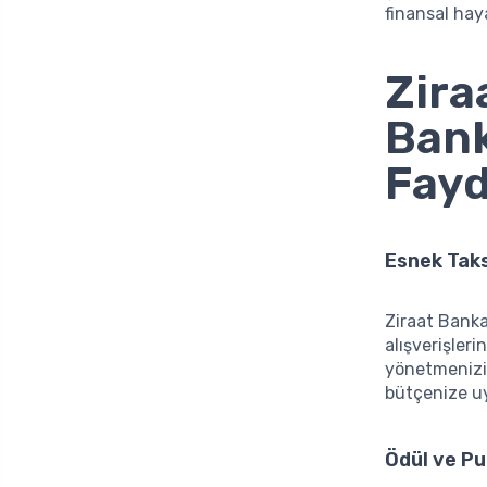
finansal hay
Zira
Bank
Fayd
Esnek Taks
Ziraat Banka
alışverişler
yönetmenizi 
bütçenize uy
Ödül ve P