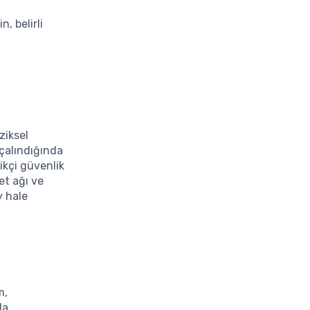
, belirli
ziksel
 çalındığında
kçi güvenlik
et ağı ve
y hale
m,
da