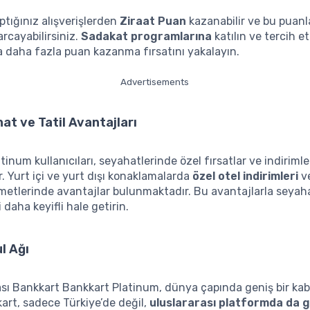
aptığınız alışverişlerden
Ziraat Puan
kazanabilir ve bu puanlar
arcayabilirsiniz.
Sadakat programlarına
katılın ve tercih et
 daha fazla puan kazanma fırsatını yakalayın.
Advertisements
at ve Tatil Avantajları
tinum kullanıcıları, seyahatlerinde özel fırsatlar ve indiriml
r. Yurt içi ve yurt dışı konaklamalarda
özel otel indirimleri
v
metlerinde avantajlar bulunmaktadır. Bu avantajlarla seyah
daha keyifli hale getirin.
l Ağı
sı Bankkart Bankkart Platinum, dünya çapında geniş bir kab
 kart, sadece Türkiye’de değil,
uluslararası platformda da g