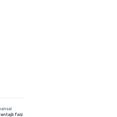
inansal
antajlı faiz