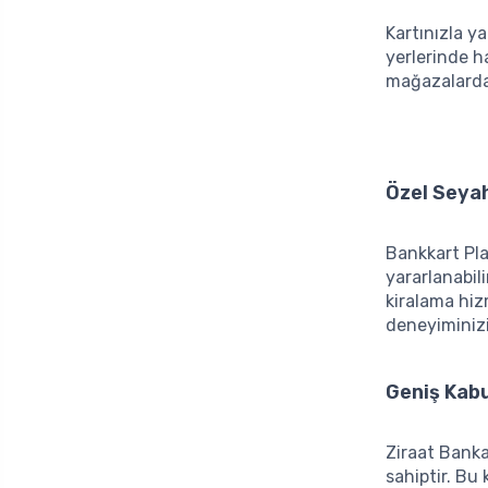
Kartınızla y
yerlerinde h
mağazalarda
Özel Seyah
Bankkart Pla
yararlanabili
kiralama hiz
deneyiminizi 
Geniş Kabu
Ziraat Banka
sahiptir. Bu