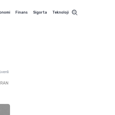
onomi
Finans
Sigorta
Teknoloji
üvenli
IRAN