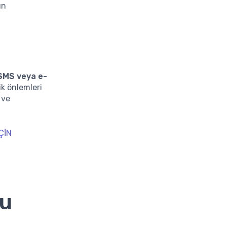
un
SMS veya e-
ik önlemleri
 ve
ÇİN
ru