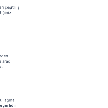
ı çeşitli iş
tiğiniz
erden
e araç
at
ul ağına
eçerlidir
.