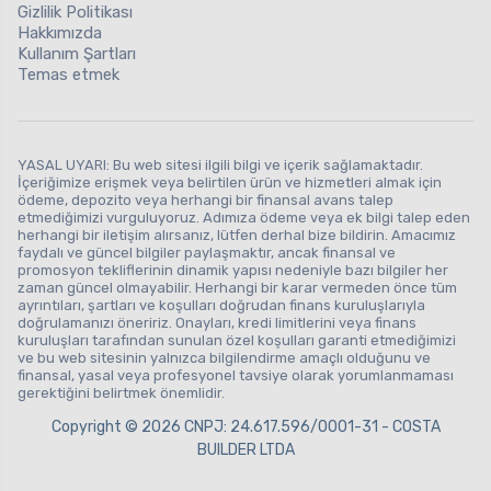
Gizlilik Politikası
Hakkımızda
Kullanım Şartları
Temas etmek
YASAL UYARI: Bu web sitesi ilgili bilgi ve içerik sağlamaktadır.
İçeriğimize erişmek veya belirtilen ürün ve hizmetleri almak için
ödeme, depozito veya herhangi bir finansal avans talep
etmediğimizi vurguluyoruz. Adımıza ödeme veya ek bilgi talep eden
herhangi bir iletişim alırsanız, lütfen derhal bize bildirin. Amacımız
faydalı ve güncel bilgiler paylaşmaktır, ancak finansal ve
promosyon tekliflerinin dinamik yapısı nedeniyle bazı bilgiler her
zaman güncel olmayabilir. Herhangi bir karar vermeden önce tüm
ayrıntıları, şartları ve koşulları doğrudan finans kuruluşlarıyla
doğrulamanızı öneririz. Onayları, kredi limitlerini veya finans
kuruluşları tarafından sunulan özel koşulları garanti etmediğimizi
ve bu web sitesinin yalnızca bilgilendirme amaçlı olduğunu ve
finansal, yasal veya profesyonel tavsiye olarak yorumlanmaması
gerektiğini belirtmek önemlidir.
Copyright © 2026 CNPJ: 24.617.596/0001-31 - COSTA
BUILDER LTDA