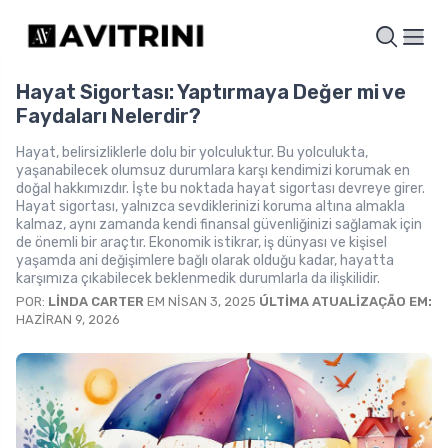
Hayat Sigortası: Yaptırmaya Değer mi ve
Faydaları Nelerdir?
Hayat, belirsizliklerle dolu bir yolculuktur. Bu yolculukta,
yaşanabilecek olumsuz durumlara karşı kendimizi korumak en
doğal hakkımızdır. İşte bu noktada hayat sigortası devreye girer.
Hayat sigortası, yalnızca sevdiklerinizi koruma altına almakla
kalmaz, aynı zamanda kendi finansal güvenliğinizi sağlamak için
de önemli bir araçtır. Ekonomik istikrar, iş dünyası ve kişisel
yaşamda ani değişimlere bağlı olarak olduğu kadar, hayatta
karşımıza çıkabilecek beklenmedik durumlarla da ilişkilidir.
POR:
LINDA CARTER
EM NISAN 3, 2025
ÚLTIMA ATUALIZAÇÃO EM:
HAZIRAN 9, 2026