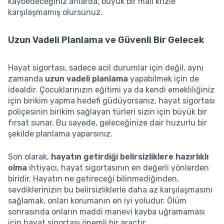
kaybedeceğiniz anlarda, büyük bir mali krizle
karşılaşmamış olursunuz.
Uzun Vadeli Planlama ve Güvenli Bir Gelecek
Hayat sigortası, sadece acil durumlar için değil, aynı
zamanda
uzun vadeli planlama
yapabilmek için de
idealdir. Çocuklarınızın eğitimi ya da kendi emekliliğiniz
için birikim yapma hedefi güdüyorsanız, hayat sigortası
poliçesinin birikim sağlayan türleri sizin için büyük bir
fırsat sunar. Bu sayede, geleceğinize dair huzurlu bir
şekilde planlama yaparsınız.
Son olarak,
hayatın getirdiği belirsizliklere hazırlıklı
olma
ihtiyacı, hayat sigortasının en değerli yönlerden
biridir. Hayatın ne getireceği bilinmediğinden,
sevdiklerinizin bu belirsizliklerle daha az karşılaşmasını
sağlamak, onları korumanın en iyi yoludur. Ölüm
sonrasında onların maddi manevi kayba uğramaması
için hayat sigortası önemli bir araçtır.