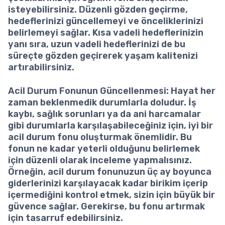
isteyebilirsiniz. Düzenli gözden geçirme,
hedeflerinizi güncellemeyi ve önceliklerinizi
belirlemeyi sağlar. Kısa vadeli hedeflerinizin
yanı sıra, uzun vadeli hedeflerinizi de bu
süreçte gözden geçirerek yaşam kalitenizi
artırabilirsiniz.
Acil Durum Fonunun Güncellenmesi
: Hayat her
zaman beklenmedik durumlarla doludur. İş
kaybı, sağlık sorunları ya da ani harcamalar
gibi durumlarla karşılaşabileceğiniz için, iyi bir
acil durum fonu oluşturmak önemlidir. Bu
fonun ne kadar yeterli olduğunu belirlemek
için düzenli olarak inceleme yapmalısınız.
Örneğin, acil durum fonunuzun üç ay boyunca
giderlerinizi karşılayacak kadar birikim içerip
içermediğini kontrol etmek, sizin için büyük bir
güvence sağlar. Gerekirse, bu fonu artırmak
için tasarruf edebilirsiniz.