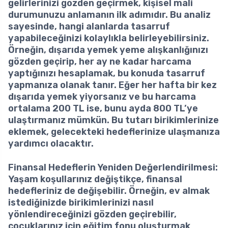
gelirlerinizi gözden geçirmek, kişisel mali
durumunuzu anlamanın ilk adımıdır. Bu analiz
sayesinde, hangi alanlarda tasarruf
yapabileceğinizi kolaylıkla belirleyebilirsiniz.
Örneğin, dışarıda yemek yeme alışkanlığınızı
gözden geçirip, her ay ne kadar harcama
yaptığınızı hesaplamak, bu konuda tasarruf
yapmanıza olanak tanır. Eğer her hafta bir kez
dışarıda yemek yiyorsanız ve bu harcama
ortalama 200 TL ise, bunu ayda 800 TL’ye
ulaştırmanız mümkün. Bu tutarı birikimlerinize
eklemek, gelecekteki hedeflerinize ulaşmanıza
yardımcı olacaktır.
Finansal Hedeflerin Yeniden Değerlendirilmesi
:
Yaşam koşullarınız değiştikçe, finansal
hedefleriniz de değişebilir. Örneğin, ev almak
istediğinizde birikimlerinizi nasıl
yönlendireceğinizi gözden geçirebilir,
çocuklarınız için eğitim fonu oluşturmak