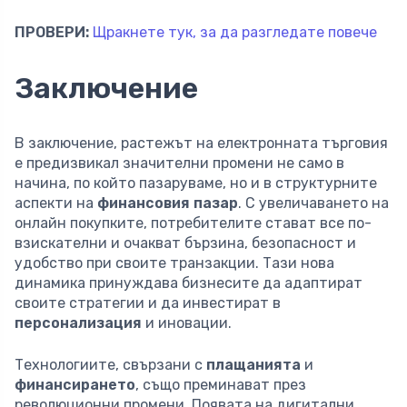
ПРОВЕРИ:
Щракнете тук, за да разгледате повече
Заключение
В заключение, растежът на електронната търговия
е предизвикал значителни промени не само в
начина, по който пазаруваме, но и в структурните
аспекти на
финансовия пазар
. С увеличаването на
онлайн покупките, потребителите стават все по-
взискателни и очакват бързина, безопасност и
удобство при своите транзакции. Тази нова
динамика принуждава бизнесите да адаптират
своите стратегии и да инвестират в
персонализация
и иновации.
Технологиите, свързани с
плащанията
и
финансирането
, също преминават през
революционни промени. Появата на дигитални