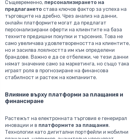
Същевременно,
персонализирането на
предлагането
става ключов фактор за успеха на
търговците на дребно. Чрез анализ на данни,
онлайн платформите могат да предлагат
персонализирани оферти на клиентите на база
техните предишни покупки и търсения. Това не
само увеличава удовлетвореността на клиентите,
но и засилва лоялността им към определени
брандове. Важно е да се отбележи, че тези данни
нямат значение само за маркетинга, но също така
играят роля в прогнозиране на финансова
стабилност и растеж на компаниите.
Влияние върху платформи за плащания и
финансиране
Растежът на електронната търговия е генерирал
иновации и в
платформите за плащания
.
Технологии като дигитални портфейли и мобилни
плащания, например, значително улесняват