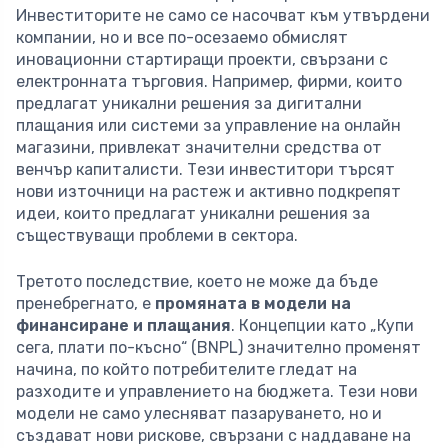
Инвеститорите не само се насочват към утвърдени
компании, но и все по-осезаемо обмислят
иновационни стартиращи проекти, свързани с
електронната търговия. Например, фирми, които
предлагат уникални решения за дигитални
плащания или системи за управление на онлайн
магазини, привлекат значителни средства от
венчър капиталисти. Тези инвеститори търсят
нови източници на растеж и активно подкрепят
идеи, които предлагат уникални решения за
съществуващи проблеми в сектора.
Третото последствие, което не може да бъде
пренебрегнато, е
промяната в модели на
финансиране и плащания
. Концепции като „Купи
сега, плати по-късно“ (BNPL) значително променят
начина, по който потребителите гледат на
разходите и управлението на бюджета. Тези нови
модели не само улесняват пазаруването, но и
създават нови рискове, свързани с наддаване на