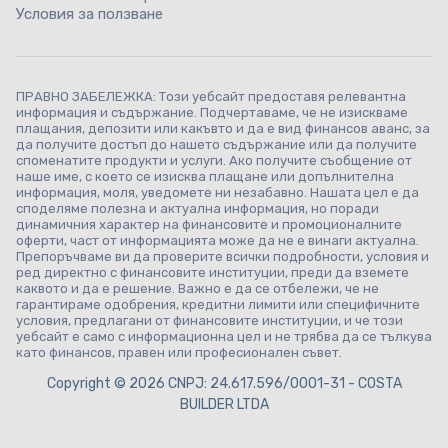
Условия за ползване
ПРАВНО ЗАБЕЛЕЖКА: Този уебсайт предоставя релевантна
информация и съдържание. Подчертаваме, че не изискваме
плащания, депозити или какъвто и да е вид финансов аванс, за
да получите достъп до нашето съдържание или да получите
споменатите продукти и услуги. Ако получите съобщение от
наше име, с което се изисква плащане или допълнителна
информация, моля, уведомете ни незабавно. Нашата цел е да
споделяме полезна и актуална информация, но поради
динамичния характер на финансовите и промоционалните
оферти, част от информацията може да не е винаги актуална.
Препоръчваме ви да проверите всички подробности, условия и
ред директно с финансовите институции, преди да вземете
каквото и да е решение. Важно е да се отбележи, че не
гарантираме одобрения, кредитни лимити или специфичните
условия, предлагани от финансовите институции, и че този
уебсайт е само с информационна цел и не трябва да се тълкува
като финансов, правен или професионален съвет.
Copyright © 2026 CNPJ: 24.617.596/0001-31 - COSTA
BUILDER LTDA