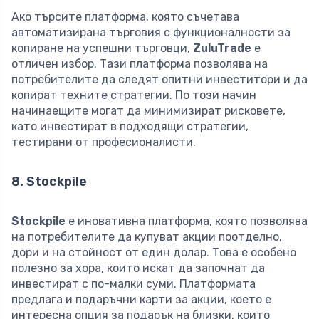
Ако търсите платформа, която съчетава
автоматизирана търговия с функционалности за
копиране на успешни търговци,
ZuluTrade
е
отличен избор. Тази платформа позволява на
потребителите да следят опитни инвеститори и да
копират техните стратегии. По този начин
начинаещите могат да минимизират рисковете,
като инвестират в подходящи стратегии,
тестирани от професионалисти.
8. Stockpile
Stockpile
е иновативна платформа, която позволява
на потребителите да купуват акции поотделно,
дори и на стойност от един долар. Това е особено
полезно за хора, които искат да започнат да
инвестират с по-малки суми. Платформата
предлага и подаръчни карти за акции, което е
интересна опция за подарък на близки, които