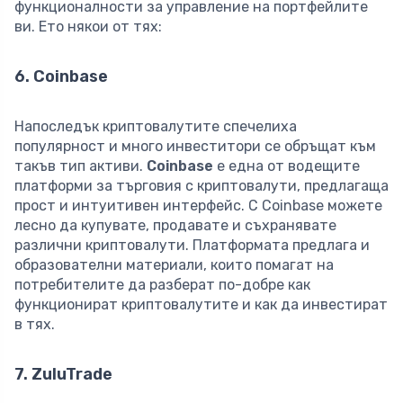
функционалности за управление на портфейлите
ви. Ето някои от тях:
6. Coinbase
Напоследък криптовалутите спечелиха
популярност и много инвеститори се обръщат към
такъв тип активи.
Coinbase
е една от водещите
платформи за търговия с криптовалути, предлагаща
прост и интуитивен интерфейс. С Coinbase можете
лесно да купувате, продавате и съхранявате
различни криптовалути. Платформата предлага и
образователни материали, които помагат на
потребителите да разберат по-добре как
функционират криптовалутите и как да инвестират
в тях.
7. ZuluTrade