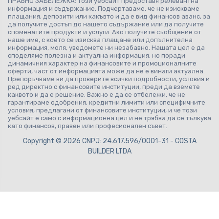
ПРАВНО ЗАБЕЛЕЖКА: Този уебсайт предоставя релевантна
информация и съдържание. Подчертаваме, че не изискваме
плащания, депозити или какъвто и да е вид финансов аванс, за
да получите достъп до нашето съдържание или да получите
споменатите продукти и услуги. Ако получите съобщение от
наше име, с което се изисква плащане или допълнителна
информация, моля, уведомете ни незабавно. Нашата цел е да
споделяме полезна и актуална информация, но поради
динамичния характер на финансовите и промоционалните
оферти, част от информацията може да не е винаги актуална.
Препоръчваме ви да проверите всички подробности, условия и
ред директно с финансовите институции, преди да вземете
каквото и да е решение. Важно е да се отбележи, че не
гарантираме одобрения, кредитни лимити или специфичните
условия, предлагани от финансовите институции, и че този
уебсайт е само с информационна цел и не трябва да се тълкува
като финансов, правен или професионален съвет.
Copyright © 2026 CNPJ: 24.617.596/0001-31 - COSTA
BUILDER LTDA