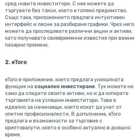
сред новите инвеститори. С нея можете да
търгувате без такси, което е голямо предимство.
Също така, приложението предлага интуитивен
интерфейс и лесни за разбиране графики. Чрез него
можете да проследявате различни акции и активи,
като получавате своевременни известия при важни
пазарни промени.
2. eToro
eToro е приложение, което предлага уникалната
функция на
социално инвестиране
. Тук можете не
само да следите своите активи, но и да копирате
търговията на успешни инвеститори. Това е
идеално за начинаещи, които искат да учат от
опитни професионалисти. В допълнение, eToro
предлага и възможности за търговия с
криптовалути, което е особено актуално в днешно
време.