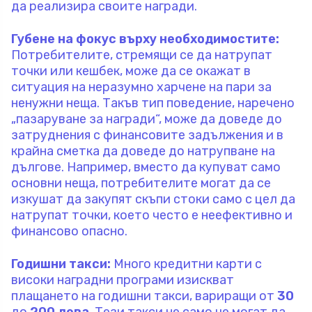
да реализира своите награди.
Губене на фокус върху необходимостите:
Потребителите, стремящи се да натрупат
точки или кешбек, може да се окажат в
ситуация на неразумно харчене на пари за
ненужни неща. Такъв тип поведение, наречено
„пазаруване за награди“, може да доведе до
затруднения с финансовите задължения и в
крайна сметка да доведе до натрупване на
дългове. Например, вместо да купуват само
основни неща, потребителите могат да се
изкушат да закупят скъпи стоки само с цел да
натрупат точки, което често е неефективно и
финансово опасно.
Годишни такси:
Много кредитни карти с
високи наградни програми изискват
плащането на годишни такси, вариращи от
30
до
200 лева
. Тези такси не само че могат да