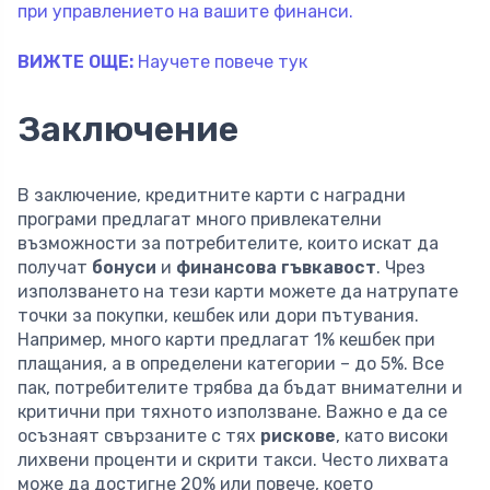
при управлението на вашите финанси.
ВИЖТЕ ОЩЕ:
Научете повече тук
Заключение
В заключение, кредитните карти с наградни
програми предлагат много привлекателни
възможности за потребителите, които искат да
получат
бонуси
и
финансова гъвкавост
. Чрез
използването на тези карти можете да натрупате
точки за покупки, кешбек или дори пътувания.
Например, много карти предлагат 1% кешбек при
плащания, а в определени категории – до 5%. Все
пак, потребителите трябва да бъдат внимателни и
критични при тяхното използване. Важно е да се
осъзнаят свързаните с тях
рискове
, като високи
лихвени проценти и скрити такси. Често лихвата
може да достигне 20% или повече, което