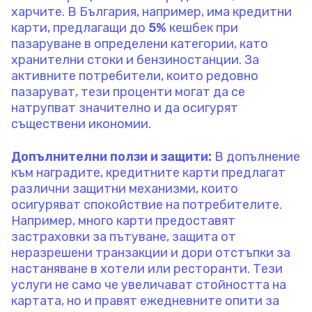
харчите. В България, например, има кредитни
карти, предлагащи до
5%
кешбек при
пазаруване в определени категории, като
хранителни стоки и бензиностанции. За
активните потребители, които редовно
пазаруват, тези проценти могат да се
натрупват значително и да осигурят
съществени икономии.
Допълнителни ползи и защити:
В допълнение
към наградите, кредитните карти предлагат
различни защитни механизми, които
осигуряват спокойствие на потребителите.
Например, много карти предоставят
застраховки за пътуване, защита от
неразрешени транзакции и дори отстъпки за
настаняване в хотели или ресторанти. Тези
услуги не само че увеличават стойността на
картата, но и правят ежедневните опити за