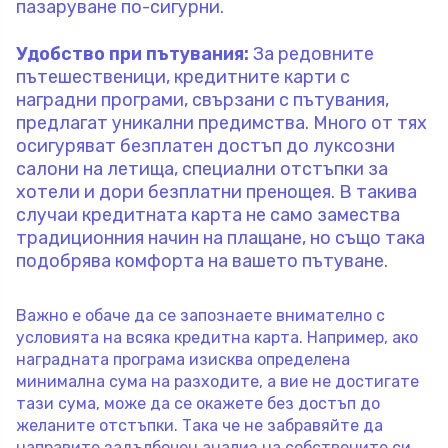
пазаруване по-сигурни.
Удобство при пътувания:
За редовните
пътешественици, кредитните карти с
наградни програми, свързани с пътувания,
предлагат уникални предимства. Много от тях
осигуряват безплатен достъп до луксозни
салони на летища, специални отстъпки за
хотели и дори безплатни пренощея. В такива
случаи кредитната карта не само замества
традиционния начин на плащане, но също така
подобрява комфортa на вашето пътуване.
Важно е обаче да се запознаете внимателно с
условията на всяка кредитна карта. Например, ако
наградната програма изисква определена
минимална сума на разходите, а вие не достигате
тази сума, може да се окажете без достъп до
желаните отстъпки. Така че не забравяйте да
направите задълбочен анализ на собствените си