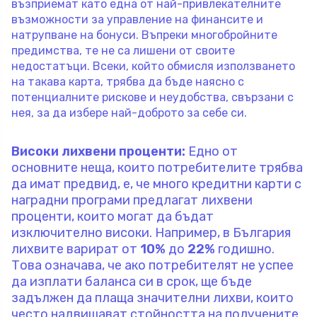
възприемат като една от най-привлекателните
възможности за управление на финансите и
натрупване на бонуси. Въпреки многобройните
предимства, те не са лишени от своите
недостатъци. Всеки, който обмисля използването
на такава карта, трябва да бъде наясно с
потенциалните рискове и неудобства, свързани с
нея, за да избере най-доброто за себе си.
Високи лихвени проценти:
Едно от
основните неща, които потребителите трябва
да имат предвид, е, че много кредитни карти с
наградни програми предлагат лихвени
проценти, които могат да бъдат
изключително високи. Например, в България
лихвите варират от
10%
до
22%
годишно.
Това означава, че ако потребителят не успее
да изплати баланса си в срок, ще бъде
задължен да плаща значителни лихви, които
често надвишават стойността на получените