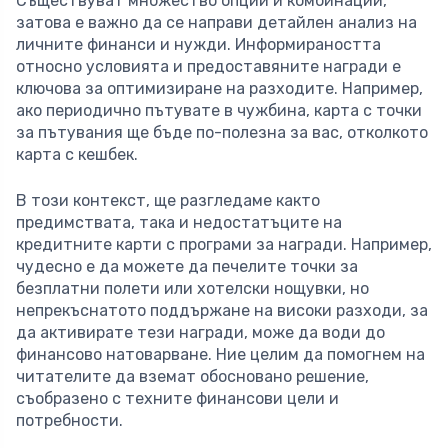
Съществуват множество опции и комбинации,
затова е важно да се направи детайлен анализ на
личните финанси и нужди. Информираността
относно условията и предоставяните награди е
ключова за оптимизиране на разходите. Например,
ако периодично пътувате в чужбина, карта с точки
за пътувания ще бъде по-полезна за вас, отколкото
карта с кешбек.
В този контекст, ще разгледаме както
предимствата, така и недостатъците на
кредитните карти с програми за награди. Например,
чудесно е да можете да печелите точки за
безплатни полети или хотелски нощувки, но
непрекъснатото поддържане на високи разходи, за
да активирате тези награди, може да води до
финансово натоварване. Ние целим да помогнем на
читателите да вземат обосновано решение,
съобразено с техните финансови цели и
потребности.