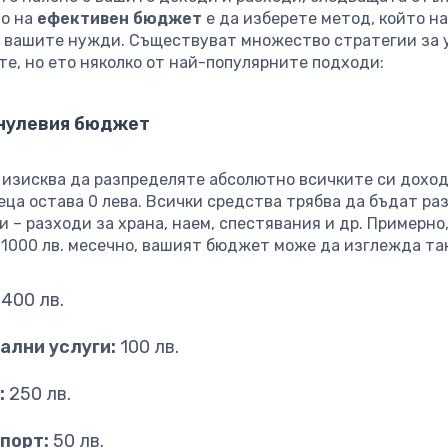
о на
ефективен бюджет
е да изберете метод, който н
а вашите нужди. Съществуват множество стратегии за 
те, но ето няколко от най-популярните подходи:
 нулевия бюджет
 изисква да разпределяте абсолютно всичките си доходи
еца остава 0 лева. Всички средства трябва да бъдат р
и – разходи за храна, наем, спестявания и др. Примерно,
 1000 лв. месечно, вашият бюджет може да изглежда та
400 лв.
ални услуги:
100 лв.
:
250 лв.
порт:
50 лв.