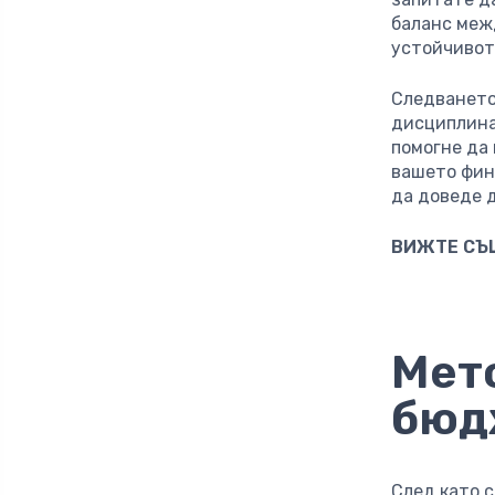
баланс меж
устойчивот
Следването
дисциплина
помогне да
вашето фин
да доведе 
ВИЖТЕ СЪ
Мет
бюд
След като 