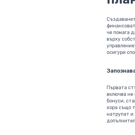
Създаване
финансоват
че помага д
върху собс
управление
осигури сп
Запознава
Първата ст
включва не 
бонуси, ст
хора също т
натрупат и 
допълнител