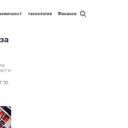
номичност
технология
Финанси
за
 са
ост и
 10,