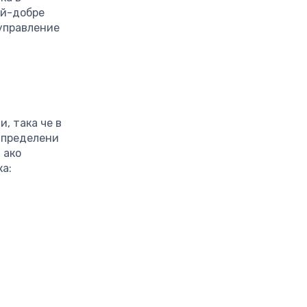
ай-добре
управление
, така че в
азпределени
 ако
ка: