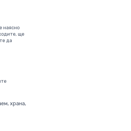
е наясно
ходите, ще
те да
ите
ем, храна,