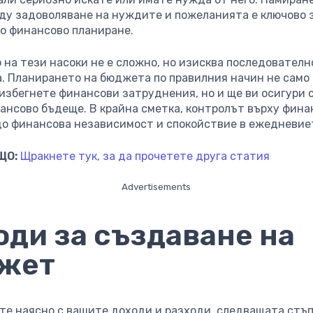
ду задоволяване на нуждите и пожеланията е ключово 
о финансово планиране.
 на тези насоки не е сложно, но изисква последователн
. Планирането на бюджета по правилния начин не само
 избегнете финансови затруднения, но и ще ви осигури 
ансово бъдеще. В крайна сметка, контролът върху фин
до финансова независимост и спокойствие в ежедневие
ЩО:
Щракнете тук, за да прочетете друга статия
Advertisements
оди за създаване на
жет
сте наясно с вашите доходи и разходи, следващата стъп