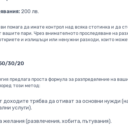
явания:
200 лв.
ви помага да имате контрол над всяка стотинка и да ст
т вашите пари. Чрез внимателното проследяване на раз
откриете и излишъци или ненужни разходи, които може
 50/30/20
егия предлага проста формула за разпределение на ваш
поред този метод:
т доходите трябва да отиват за основни нужди (на
ални услуги).
а желания (развлечения, хобита, пътувания).