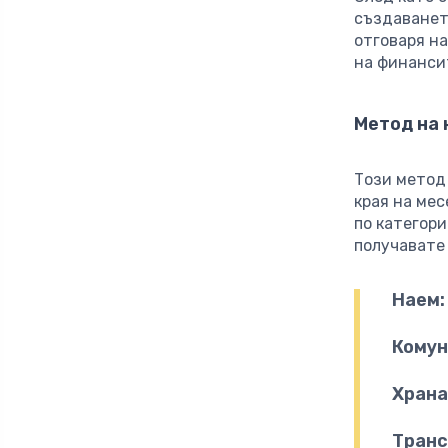
създаванет
отговаря н
на финанси
Метод на
Този метод
края на мес
по категори
получавате
Наем:
Комун
Храна
Транс