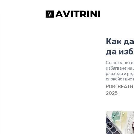
Как д
да из
Създаването 
избягване на 
разходи и ре
спокойствие 
POR:
BEATR
2025