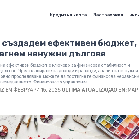
Кредитна карта
Застраховка
ико
а създадем ефективен бюджет, 
бегнем ненужни дългове
на ефективен бюджет е ключово за финансова стабилност и
дългове. Чрез планиране на доходи и разходи, анализ на ненужни
довно проследяване, можете да постигнете финансова независим
в ежедневието. Финансовото управление
IZ
EM ФЕВРУАРИ 15, 2025
ÚLTIMA ATUALIZAÇÃO EM:
МАРТ