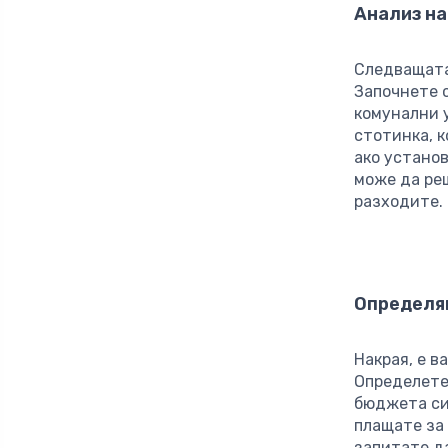
Анализ на
Следващата
Започнете с
комунални у
стотинка, к
ако установ
може да ре
разходите.
Определя
Накрая, е 
Определете
бюджета си
плащате за 
запитате д