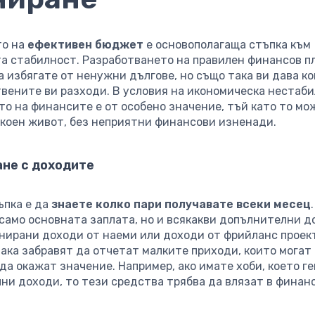
то на
ефективен бюджет
е основополагаща стъпка към
а стабилност. Разработването на правилен финансов пл
а избягате от ненужни дългове, но също така ви дава к
твените ви разходи. В условия на икономическа нестаби
то на финансите е от особено значение, тъй като то мо
окоен живот, без неприятни финансови изненади.
не с доходите
ъпка е да
знаете колко пари получавате всеки месец
само основната заплата, но и всякакви допълнителни д
анирани доходи от наеми или доходи от фрийланс проек
ака забравят да отчетат малките приходи, които могат 
да окажат значение. Например, ако имате хоби, което г
ни доходи, то тези средства трябва да влязат в финанс