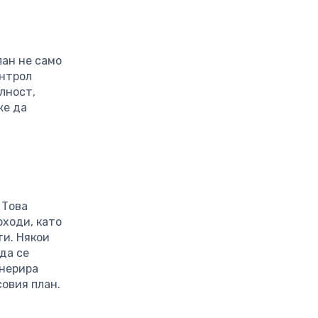
ан не само
онтрол
лност,
же да
. Това
оходи, като
ти. Някои
да се
енерира
овия план.