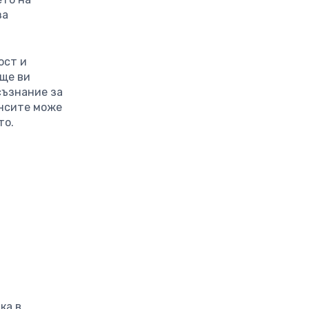
за
ост и
 ще ви
съзнание за
ансите може
то.
ка в