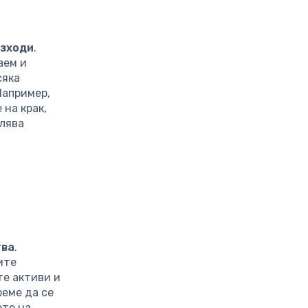
азходи
.
аем и
сяка
Например,
 на крак,
алява
тва
.
ите
те активи и
реме да се
ето на