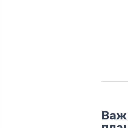
Важ
пла