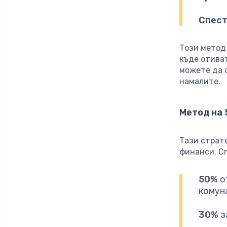
Спест
Този метод 
къде отива
можете да 
намалите.
Метод на
Тази страт
финанси. С
50%
о
комун
30%
з