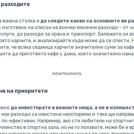
 разходите
 важна стъпка е
да следите какви са основните ви р
 изготвяне на списък на всички месечни разходи – от н
слуги, до разходи за храна и транспорт. Бележете си в
оято харчите, и анализирайте къде може да се спести. 
ите, че всяка седмица харчите значителни суми за кафе
шите да приготвяте кафе у дома, което значително нам
Advertisements
не на приоритети
важно
да инвестирате в важните неща, а не в излишес
 кои разходи са наистина неоспорими и така ще направ
 по-ефективен. Например, ако сте любители на спортни
членство в спортна зала, но не го ползвате, може би е в
али сериозно искате или имате нужда от него. Намиран