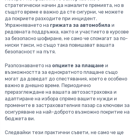
стратегически начин да намалите премията, но в
същото време е важно да сте сигурни, че можете
да покриете разходите при инцидент.
Упражняването на
грижата за автомобила
и
редовната поддръжка, както и участието в курсове
за безопасно шофиране, не само че спомагат за по-
ниски такси, но също така повишават вашата
безопасност на пътя.
Разпознаването на
опциите за плащане
и
възможността за еднократното плащане също
могат да доведат до спестявания, което е особено
важно в днешно време. Периодично
преразглеждане на вашата автозастраховка и
адаптиране на избора спрямо вашите нужди и
промените в застрахователния пазар са ключови за
осигуряване на най-доброто възможно покритие на
бюджета ви.
Следвайки тези практични съвети, не само че ще