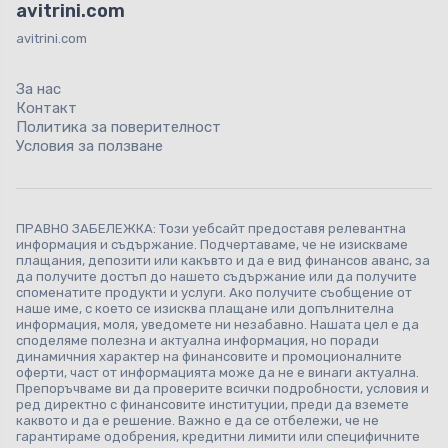
avitrini.com
avitrini.com
За нас
Контакт
Политика за поверителност
Условия за ползване
ПРАВНО ЗАБЕЛЕЖКА: Този уебсайт предоставя релевантна
информация и съдържание. Подчертаваме, че не изискваме
плащания, депозити или какъвто и да е вид финансов аванс, за
да получите достъп до нашето съдържание или да получите
споменатите продукти и услуги. Ако получите съобщение от
наше име, с което се изисква плащане или допълнителна
информация, моля, уведомете ни незабавно. Нашата цел е да
споделяме полезна и актуална информация, но поради
динамичния характер на финансовите и промоционалните
оферти, част от информацията може да не е винаги актуална.
Препоръчваме ви да проверите всички подробности, условия и
ред директно с финансовите институции, преди да вземете
каквото и да е решение. Важно е да се отбележи, че не
гарантираме одобрения, кредитни лимити или специфичните