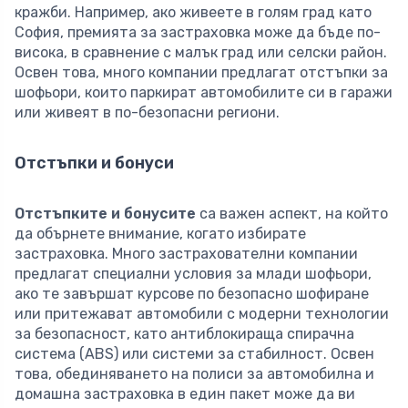
кражби. Например, ако живеете в голям град като
София, премията за застраховка може да бъде по-
висока, в сравнение с малък град или селски район.
Освен това, много компании предлагат отстъпки за
шофьори, които паркират автомобилите си в гаражи
или живеят в по-безопасни региони.
Отстъпки и бонуси
Отстъпките и бонусите
са важен аспект, на който
да обърнете внимание, когато избирате
застраховка. Много застрахователни компании
предлагат специални условия за млади шофьори,
ако те завършат курсове по безопасно шофиране
или притежават автомобили с модерни технологии
за безопасност, като антиблокираща спирачна
система (ABS) или системи за стабилност. Освен
това, обединяването на полиси за автомобилна и
домашна застраховка в един пакет може да ви