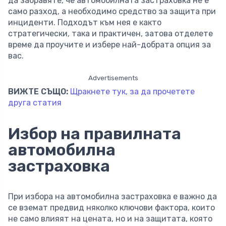
да забравяте, че автомобилната застраховка не е
само разход, а необходимо средство за защита при
инциденти. Подходът към нея е както
стратегически, така и практичен, затова отделете
време да проучите и избере най-добрата опция за
вас.
Advertisements
ВИЖТЕ СЪЩО:
Щракнете тук, за да прочетете
друга статия
Избор на правилната
автомобилна
застраховка
При избора на автомобилна застраховка е важно да
се вземат предвид няколко ключови фактора, които
не само влияят на цената, но и на защитата, която