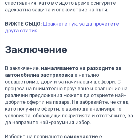
спестявания, като в същото време осигурите
адекватна защита и спокойствие на пътя.
ВИЖТЕ СЪЩО:
Щракнете тук, за да прочетете
друга статия
Заключение
В заключение,
намаляването на разходите за
автомобилна застраховка
е напълно
осъществимо, дори и за начинаещи шофьори. С
процеса на внимателно проучване и сравнение на
различни предложения можете да откриете най-
добрите оферти на пазара. Не забравяйте, че след
като получите оферти, е важно да анализирате
условията, обхващащи покритията и отстъпките, за
да направите най-разумния избор.
Изборът на правилното
самоучастие
е