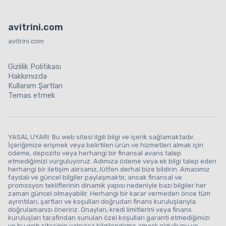
avitrini.com
avitrini.com
Gizlilik Politikası
Hakkımızda
Kullanım Şartları
Temas etmek
YASAL UYARI: Bu web sitesi ilgili bilgi ve içerik sağlamaktadır.
İçeriğimize erişmek veya belirtilen ürün ve hizmetleri almak için
ödeme, depozito veya herhangi bir finansal avans talep
etmediğimizi vurguluyoruz. Adımıza ödeme veya ek bilgi talep eden
herhangi bir iletişim alırsanız, lütfen derhal bize bildirin. Amacımız
faydalı ve güncel bilgiler paylaşmaktır, ancak finansal ve
promosyon tekliflerinin dinamik yapısı nedeniyle bazı bilgiler her
zaman güncel olmayabilir. Herhangi bir karar vermeden önce tüm
ayrıntıları, şartları ve koşulları doğrudan finans kuruluşlarıyla
doğrulamanızı öneririz. Onayları, kredi limitlerini veya finans
kuruluşları tarafından sunulan özel koşulları garanti etmediğimizi
ve bu web sitesinin yalnızca bilgilendirme amaçlı olduğunu ve