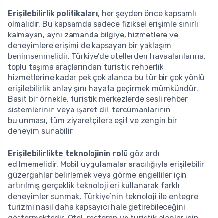
Erişilebilirlik politikaları
, her şeyden önce kapsamlı
olmalıdır. Bu kapsamda sadece fiziksel erişimle sınırlı
kalmayan, aynı zamanda bilgiye, hizmetlere ve
deneyimlere erişimi de kapsayan bir yaklaşım
benimsenmelidir. Türkiye’de otellerden havaalanlarına,
toplu taşıma araçlarından turistik rehberlik
hizmetlerine kadar pek çok alanda bu tür bir çok yönlü
erişilebilirlik anlayışını hayata geçirmek mümkündür.
Basit bir örnekle, turistik merkezlerde sesli rehber
sistemlerinin veya işaret dili tercümanlarının
bulunması, tüm ziyaretçilere eşit ve zengin bir
deneyim sunabilir.
Erişilebilirlikte teknolojinin rolü
göz ardı
edilmemelidir. Mobil uygulamalar aracılığıyla erişilebilir
güzergahlar belirlemek veya görme engelliler için
artırılmış gerçeklik teknolojileri kullanarak farklı
deneyimler sunmak, Türkiye’nin teknoloji ile entegre
turizmi nasıl daha kapsayıcı hale getirebileceğini
göstermektedir. Otel, restoran ve turistik alanlar için