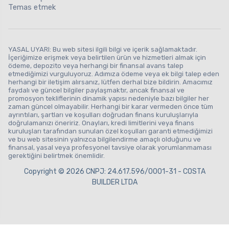
Temas etmek
YASAL UYARI: Bu web sitesi ilgili bilgi ve içerik sağlamaktadır.
İçeriğimize erişmek veya belirtilen ürün ve hizmetleri almak için
ödeme, depozito veya herhangi bir finansal avans talep
etmediğimizi vurguluyoruz. Adımıza ödeme veya ek bilgi talep eden
herhangi bir iletişim alırsanız, lütfen derhal bize bildirin. Amacımız
faydalı ve güncel bilgiler paylaşmaktır, ancak finansal ve
promosyon tekliflerinin dinamik yapısı nedeniyle bazı bilgiler her
zaman güncel olmayabilir. Herhangi bir karar vermeden önce tüm
ayrıntıları, şartları ve koşulları doğrudan finans kuruluşlarıyla
doğrulamanızı öneririz. Onayları, kredi limitlerini veya finans
kuruluşları tarafından sunulan özel koşulları garanti etmediğimizi
ve bu web sitesinin yalnızca bilgilendirme amaçlı olduğunu ve
finansal, yasal veya profesyonel tavsiye olarak yorumlanmaması
gerektiğini belirtmek önemlidir.
Copyright © 2026 CNPJ: 24.617.596/0001-31 - COSTA
BUILDER LTDA