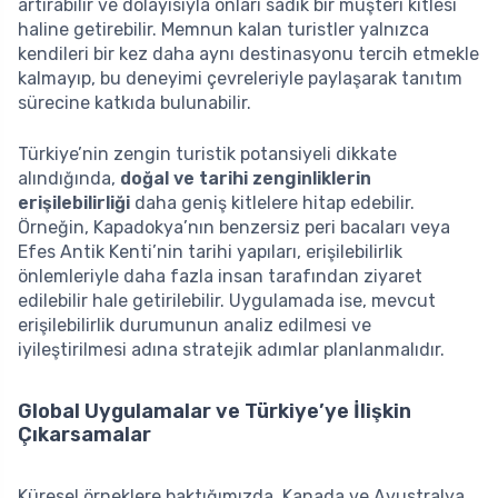
artırabilir ve dolayısıyla onları sadık bir müşteri kitlesi
haline getirebilir. Memnun kalan turistler yalnızca
kendileri bir kez daha aynı destinasyonu tercih etmekle
kalmayıp, bu deneyimi çevreleriyle paylaşarak tanıtım
sürecine katkıda bulunabilir.
Türkiye’nin zengin turistik potansiyeli dikkate
alındığında,
doğal ve tarihi zenginliklerin
erişilebilirliği
daha geniş kitlelere hitap edebilir.
Örneğin, Kapadokya’nın benzersiz peri bacaları veya
Efes Antik Kenti’nin tarihi yapıları, erişilebilirlik
önlemleriyle daha fazla insan tarafından ziyaret
edilebilir hale getirilebilir. Uygulamada ise, mevcut
erişilebilirlik durumunun analiz edilmesi ve
iyileştirilmesi adına stratejik adımlar planlanmalıdır.
Global Uygulamalar ve Türkiye’ye İlişkin
Çıkarsamalar
Küresel örneklere baktığımızda, Kanada ve Avustralya