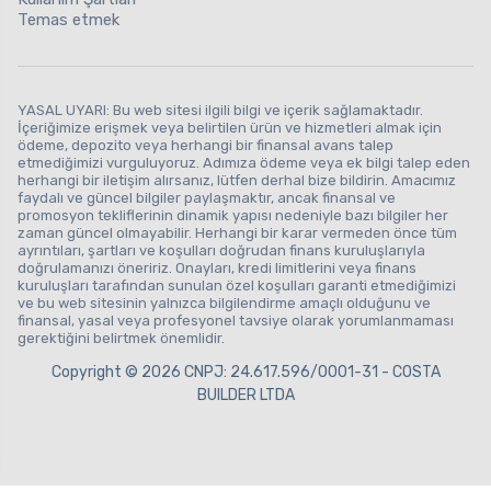
Temas etmek
YASAL UYARI: Bu web sitesi ilgili bilgi ve içerik sağlamaktadır.
İçeriğimize erişmek veya belirtilen ürün ve hizmetleri almak için
ödeme, depozito veya herhangi bir finansal avans talep
etmediğimizi vurguluyoruz. Adımıza ödeme veya ek bilgi talep eden
herhangi bir iletişim alırsanız, lütfen derhal bize bildirin. Amacımız
faydalı ve güncel bilgiler paylaşmaktır, ancak finansal ve
promosyon tekliflerinin dinamik yapısı nedeniyle bazı bilgiler her
zaman güncel olmayabilir. Herhangi bir karar vermeden önce tüm
ayrıntıları, şartları ve koşulları doğrudan finans kuruluşlarıyla
doğrulamanızı öneririz. Onayları, kredi limitlerini veya finans
kuruluşları tarafından sunulan özel koşulları garanti etmediğimizi
ve bu web sitesinin yalnızca bilgilendirme amaçlı olduğunu ve
finansal, yasal veya profesyonel tavsiye olarak yorumlanmaması
gerektiğini belirtmek önemlidir.
Copyright © 2026 CNPJ: 24.617.596/0001-31 - COSTA
BUILDER LTDA