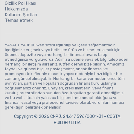
Gizlilik Politikası
Hakkımızda
Kullanım Şartları
Temas etmek
YASAL UYARI: Bu web sitesi ilgili bilgi ve içerik sağlamaktadır.
İçeriğimize erişmek veya belirtilen ürün ve hizmetleri almak için
ödeme, depozito veya herhangi bir finansal avans talep
etmediğimizi vurguluyoruz. Adımıza ödeme veya ek bilgi talep eden
herhangi bir iletişim alırsanız, lütfen derhal bize bildirin. Amacımız
faydalı ve güncel bilgiler paylaşmaktır, ancak finansal ve
promosyon tekliflerinin dinamik yapısı nedeniyle bazı bilgiler her
zaman güncel olmayabilir. Herhangi bir karar vermeden önce tüm
ayrıntıları, şartları ve koşulları doğrudan finans kuruluşlarıyla
doğrulamanızı öneririz. Onayları, kredi limitlerini veya finans
kuruluşları tarafından sunulan özel koşulları garanti etmediğimizi
ve bu web sitesinin yalnızca bilgilendirme amaçlı olduğunu ve
finansal, yasal veya profesyonel tavsiye olarak yorumlanmaması
gerektiğini belirtmek önemlidir.
Copyright © 2026 CNPJ: 24.617.596/0001-31 - COSTA
BUILDER LTDA