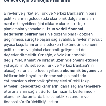
Gelecek İçin Stratejik Planlama
Bireyler ve şirketler, Türkiye Merkez Bankası’nın para
politikalarının gelecekteki ekonomik dalgalanmaları
nasıl etkileyebileceğini dikkate alarak stratejik
planlamalar yapmalıdır.
Uzun vadeli finansal
hedeflerin belirlenmesi
ve düzenli olarak gözden
geçirilmesi, süreçte başarı sağlayabilir. Bireyler, mevcut
piyasa koşullarını analiz ederken hükümetin ekonomi
politikalarını ve global ekonomik gelişmeleri de
değerlendirmelidir. Örneğin, döviz kurlarındaki
değişimler, ithalat ve ihracat üzerinde önemli etkilere
yol açabilir. Bu sebeple, Türkiye Merkez Bankası’nın
alacağı kararlar, ilerleyen yıllarda
ekonomik büyüme
ve
istikrar
için hayati bir öneme sahip olmaktadır.
Yatırımcıların ekonomik göstergeleri sürekli takip
etmeleri, gelecekteki kararlarını daha sağlam temellere
oturtmalarını sağlar. Bu tür bir hazırlık, beklenmedik
ekonomik durumlarda bile esneklik kazandırır ve
finansal sürdürülebilirliği artırır.