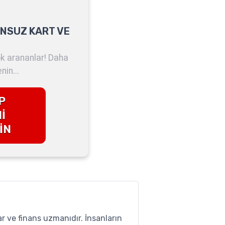
ONSUZ KART VE
k arananlar! Daha
nin...
P
İ
İN
r ve finans uzmanıdır. İnsanların