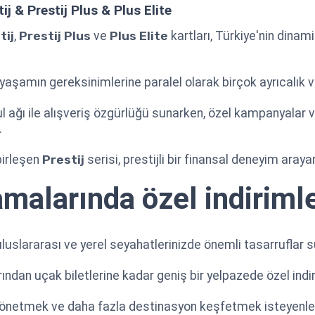
j & Prestij Plus & Plus Elite
tij
,
Prestij Plus
ve
Plus Elite
kartları, Türkiye'nin dinam
 yaşamın gereksinimlerine paralel olarak birçok ayrıcalık 
ul ağı ile alışveriş özgürlüğü sunarken, özel kampanyalar v
.
birleşen
Prestij
serisi, prestijli bir finansal deneyim ara
malarında özel indiriml
uluslararası ve yerel seyahatlerinizde önemli tasarruflar s
rından uçak biletlerine kadar geniş bir yelpazede özel indi
yönetmek ve daha fazla destinasyon keşfetmek isteyenler i