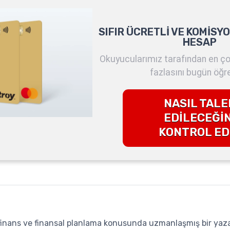
SIFIR ÜCRETLİ VE KOMİSY
HESAP
Okuyucularımız tarafından en ço
fazlasını bugün öğre
NASIL TALE
EDİLECEĞİN
KONTROL ED
l finans ve finansal planlama konusunda uzmanlaşmış bir yaza