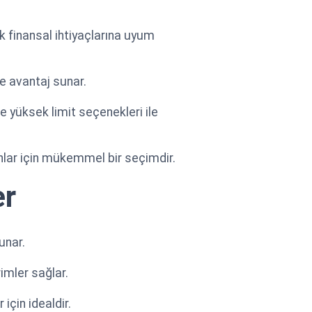
ik finansal ihtiyaçlarına uyum
ve avantaj sunar.
e yüksek limit seçenekleri ile
yanlar için mükemmel bir seçimdir.
er
unar.
rimler sağlar.
çin idealdir.