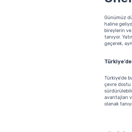
Günümüz dü
haline geliy
bireylerin v
tanıyor. Yat
geçerek, ayn
Türkiye’de
Türkiye’de b
çevre dostu 
sürdürülebil
avantajları 
olanak tanıy