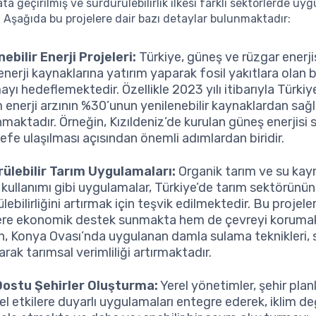
ta geçirilmiş ve sürdürülebilirlik ilkesi farklı sektörlerde u
. Aşağıda bu projelere dair bazı detaylar bulunmaktadır:
nebilir Enerji Projeleri:
Türkiye, güneş ve rüzgar enerjis
nerji kaynaklarına yatırım yaparak fosil yakıtlara olan b
yı hedeflemektedir. Özellikle 2023 yılı itibarıyla Türkiy
 enerji arzının %30’unun yenilenebilir kaynaklardan sa
maktadır. Örneğin, Kızıldeniz’de kurulan güneş enerjisi s
efe ulaşılması açısından önemli adımlardan biridir.
ülebilir Tarım Uygulamaları:
Organik tarım ve su kayn
i kullanımı gibi uygulamalar, Türkiye’de tarım sektörünü
lebilirliğini artırmak için teşvik edilmektedir. Bu projele
lere ekonomik destek sunmakta hem de çevreyi korumak
n, Konya Ovası’nda uygulanan damla sulama teknikleri, 
rak tarımsal verimliliği artırmaktadır.
Dostu Şehirler Oluşturma:
Yerel yönetimler, şehir pla
l etkilere duyarlı uygulamaları entegre ederek, iklim değ