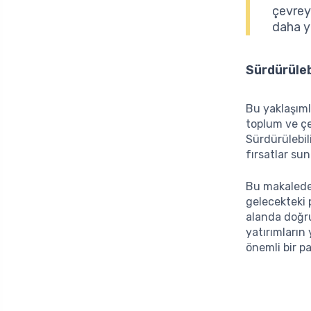
çevreyi
daha yü
Sürdürüleb
Bu yaklaşımla
toplum ve çe
Sürdürülebili
fırsatlar su
Bu makalede, 
gelecekteki 
alanda doğru
yatırımların
önemli bir 