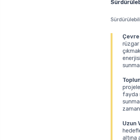
Sürdürülebi
Sürdürülebili
Çevre 
rüzgar 
çıkmakt
enerjis
sunmak
Toplu
projele
fayda 
sunmakt
zamand
Uzun V
hedefl
altına