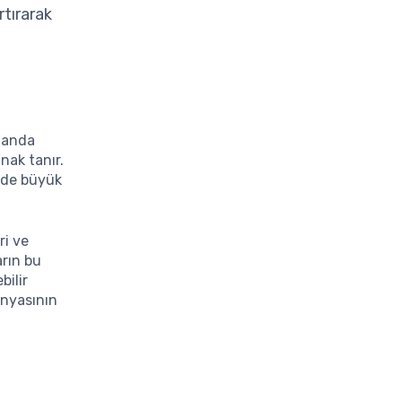
rtırarak
amanda
nak tanır.
e de büyük
ri ve
arın bu
bilir
ünyasının