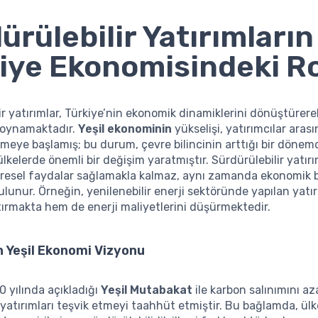
ürülebilir Yatırımların
iye Ekonomisindeki R
ir yatırımlar, Türkiye’nin ekonomik dinamiklerini dönüştürere
ol oynamaktadır.
Yeşil ekonominin
yükselişi, yatırımcılar ara
örmeye başlamış; bu durum, çevre bilincinin arttığı bir dönem
ülkelerde önemli bir değişim yaratmıştır. Sürdürülebilir yatırı
vresel faydalar sağlamakla kalmaz, aynı zamanda ekonomi
ulunur. Örneğin, yenilenebilir enerji sektöründe yapılan yatı
tırmakta hem de enerji maliyetlerini düşürmektedir.
n Yeşil Ekonomi Vizyonu
0 yılında açıkladığı
Yeşil Mutabakat
ile karbon salınımını a
yatırımları teşvik etmeyi taahhüt etmiştir. Bu bağlamda, ülk