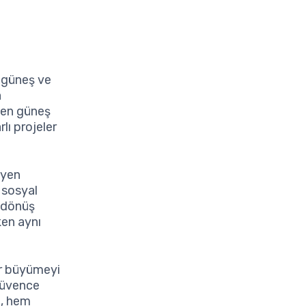
e güneş ve
a
ilen güneş
lı projeler
eyen
m sosyal
i dönüş
ken aynı
lir büyümeyi
 güvence
ı, hem