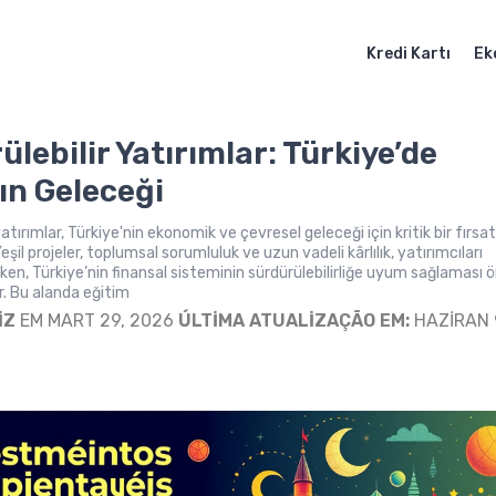
Kredi Kartı
Ek
lebilir Yatırımlar: Türkiye’de
ın Geleceği
yatırımlar, Türkiye'nin ekonomik ve çevresel geleceği için kritik bir fırsa
şil projeler, toplumsal sorumluluk ve uzun vadeli kârlılık, yatırımcıları
rken, Türkiye’nin finansal sisteminin sürdürülebilirliğe uyum sağlaması
. Bu alanda eğitim
IZ
EM MART 29, 2026
ÚLTIMA ATUALIZAÇÃO EM:
HAZIRAN 