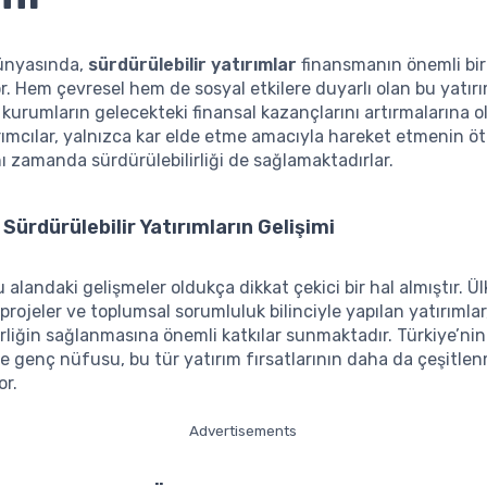
nyasında,
sürdürülebilir yatırımlar
finansmanın önemli bir
or. Hem çevresel hem de sosyal etkilere duyarlı olan bu yatırım
e kurumların gelecekteki finansal kazançlarını artırmalarına 
ırımcılar, yalnızca kar elde etme amacıyla hareket etmenin ö
ı zamanda sürdürülebilirliği de sağlamaktadırlar.
 Sürdürülebilir Yatırımların Gelişimi
u alandaki gelişmeler oldukça dikkat çekici bir hal almıştır. Ü
projeler ve toplumsal sorumluluk bilinciyle yapılan yatırımlar
irliğin sağlanmasına önemli katkılar sunmaktadır. Türkiye’nin
ve genç nüfusu, bu tür yatırım fırsatlarının daha da çeşitle
or.
Advertisements