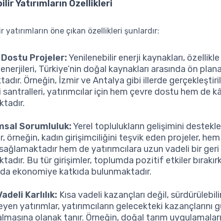
lir Yatırımların Özellikleri
r yatırımların öne çıkan özellikleri şunlardır:
Dostu Projeler:
Yenilenebilir enerji kaynakları, özellikl
enerjileri, Türkiye’nin doğal kaynakları arasında ön plan
adır. Örneğin, İzmir ve Antalya gibi illerde gerçekleştir
i santralleri, yatırımcılar için hem çevre dostu hem de kâr
tadır.
msal Sorumluluk:
Yerel toplulukların gelişimini destekl
r, örneğin, kadın girişimciliğini teşvik eden projeler, he
sağlamaktadır hem de yatırımcılara uzun vadeli bir ger
adır. Bu tür girişimler, toplumda pozitif etkiler bırakır
a ekonomiye katkıda bulunmaktadır.
adeli Karlılık:
Kısa vadeli kazançları değil, sürdürülebi
eyen yatırımlar, yatırımcıların gelecekteki kazançlarını
 almasına olanak tanır. Örneğin, doğal tarım uygulamalar