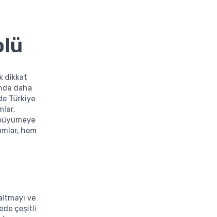
olü
k dikkat
sında daha
de Türkiye
mlar,
k büyümeye
rımlar, hem
zaltmayı ve
ede çeşitli