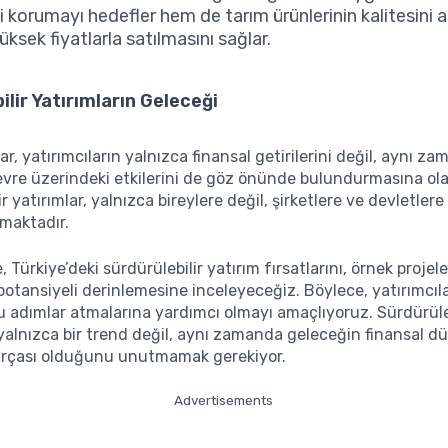
 korumayı hedefler hem de tarım ürünlerinin kalitesini a
ksek fiyatlarla satılmasını sağlar.
ilir Yatırımların Geleceği
r, yatırımcıların yalnızca finansal getirilerini değil, aynı z
vre üzerindeki etkilerini de göz önünde bulundurmasına ola
r yatırımlar, yalnızca bireylere değil, şirketlere ve devletler
nmaktadır.
Türkiye’deki sürdürülebilir yatırım fırsatlarını, örnek projele
potansiyeli derinlemesine inceleyeceğiz. Böylece, yatırımcıl
 adımlar atmalarına yardımcı olmayı amaçlıyoruz. Sürdürüle
 yalnızca bir trend değil, aynı zamanda geleceğin finansal d
parçası olduğunu unutmamak gerekiyor.
Advertisements