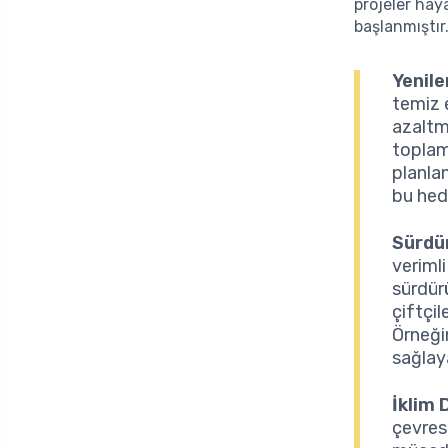
projeler haya
başlanmıştır
Yenile
temiz e
azaltma
toplam
planlan
bu hed
Sürdür
veriml
sürdürü
çiftçi
Örneği
sağlaya
İklim 
çevrese