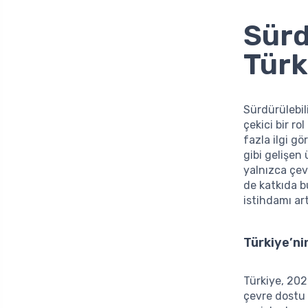
Sürd
Türk
Sürdürülebil
çekici bir r
fazla ilgi g
gibi gelişen 
yalnızca çe
de katkıda b
istihdamı ar
Türkiye’ni
Türkiye, 202
çevre dostu 