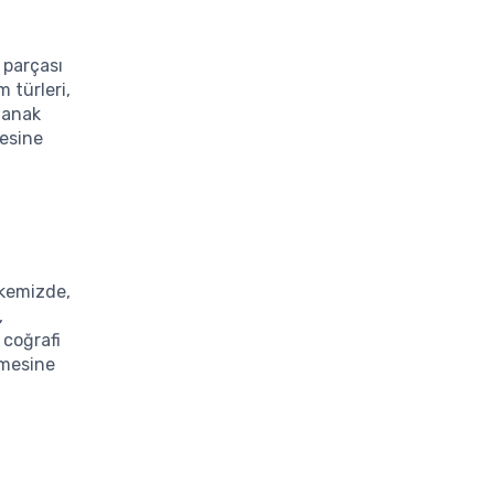
 parçası
 türleri,
olanak
tesine
lkemizde,
,
 coğrafi
nmesine