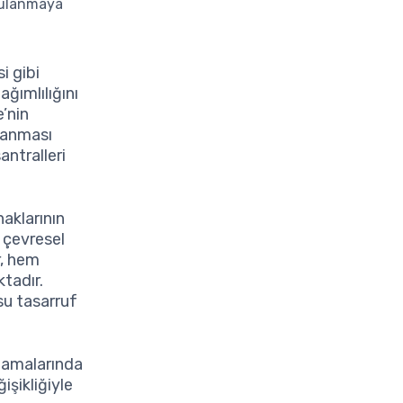
ygulanmaya
i gibi
ağımlılığını
e’nin
ğlanması
antralleri
aklarının
n çevresel
r, hem
tadır.
su tasarruf
nlamalarında
işikliğiyle