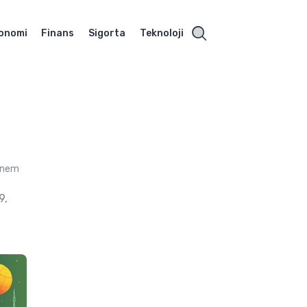
onomi
Finans
Sigorta
Teknoloji
t
 önem
9,