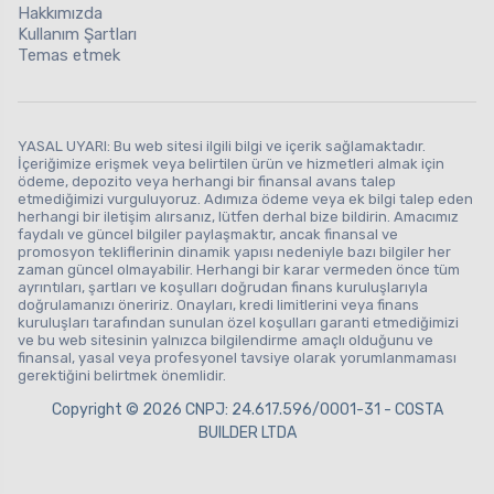
Hakkımızda
Kullanım Şartları
Temas etmek
YASAL UYARI: Bu web sitesi ilgili bilgi ve içerik sağlamaktadır.
İçeriğimize erişmek veya belirtilen ürün ve hizmetleri almak için
ödeme, depozito veya herhangi bir finansal avans talep
etmediğimizi vurguluyoruz. Adımıza ödeme veya ek bilgi talep eden
herhangi bir iletişim alırsanız, lütfen derhal bize bildirin. Amacımız
faydalı ve güncel bilgiler paylaşmaktır, ancak finansal ve
promosyon tekliflerinin dinamik yapısı nedeniyle bazı bilgiler her
zaman güncel olmayabilir. Herhangi bir karar vermeden önce tüm
ayrıntıları, şartları ve koşulları doğrudan finans kuruluşlarıyla
doğrulamanızı öneririz. Onayları, kredi limitlerini veya finans
kuruluşları tarafından sunulan özel koşulları garanti etmediğimizi
ve bu web sitesinin yalnızca bilgilendirme amaçlı olduğunu ve
finansal, yasal veya profesyonel tavsiye olarak yorumlanmaması
gerektiğini belirtmek önemlidir.
Copyright © 2026 CNPJ: 24.617.596/0001-31 - COSTA
BUILDER LTDA