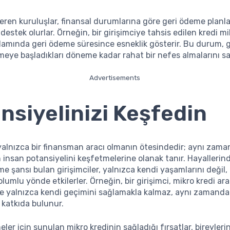
veren kuruluşlar, finansal durumlarına göre geri ödeme planl
 destek olurlar. Örneğin, bir girişimciye tahsis edilen kredi mik
mında geri ödeme süresince esneklik gösterir. Bu durum, gi
tmeye başladıkları döneme kadar rahat bir nefes almalarını sa
Advertisements
nsiyelinizi Keşfedin
 yalnızca bir finansman aracı olmanın ötesindedir; aynı zam
n insan potansiyelini keşfetmelerine olanak tanır. Hayallerind
me şansı bulan girişimciler, yalnızca kendi yaşamlarını değil,
umlu yönde etkilerler. Örneğin, bir girişimci, mikro kredi arac
ile yalnızca kendi geçimini sağlamakla kalmaz, aynı zamanda
katkıda bulunur.
ler için sunulan mikro kredinin sağladığı fırsatlar, bireylerin