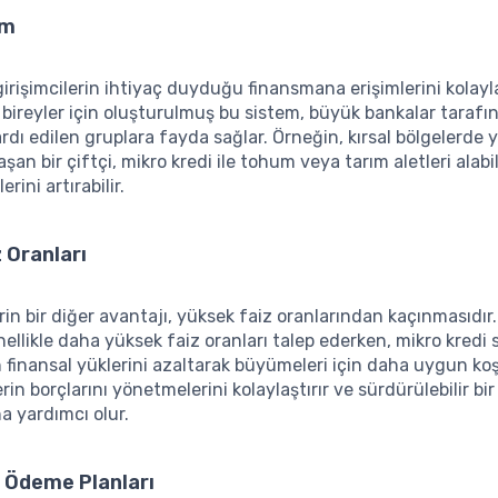
im
girişimcilerin ihtiyaç duyduğu finansmana erişimlerini kolayla
i bireyler için oluşturulmuş bu sistem, büyük bankalar taraf
dı edilen gruplara fayda sağlar. Örneğin, kırsal bölgelerde
aşan bir çiftçi, mikro kredi ile tohum veya tarım aletleri alabil
rini artırabilir.
 Oranları
erin bir diğer avantajı, yüksek faiz oranlarından kaçınmasıdır
ellikle daha yüksek faiz oranları talep ederken, mikro kredi s
in finansal yüklerini azaltarak büyümeleri için daha uygun koş
rin borçlarını yönetmelerini kolaylaştırır ve sürdürülebilir b
a yardımcı olur.
 Ödeme Planları