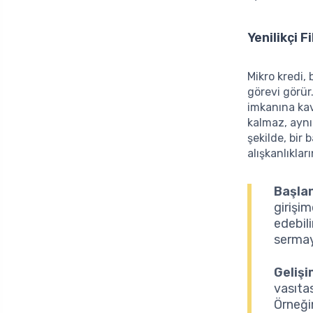
Yenilikçi 
Mikro kredi, 
görevi görür.
imkanına ka
kalmaz, ayn
şekilde, bir 
alışkanlıklar
Başla
girişim
edebili
sermaye
Gelişi
vasıtas
Örneği