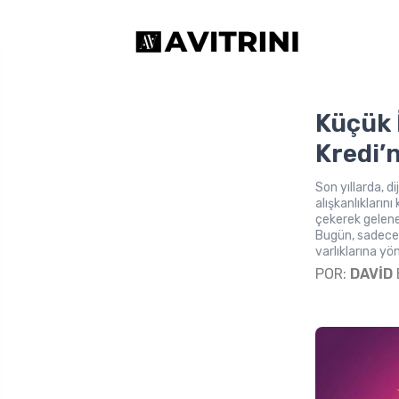
Küçük 
Kredi’
Son yıllarda, d
alışkanlıklarını
çekerek gelene
Bugün, sadece 
varlıklarına yö
POR:
DAVID