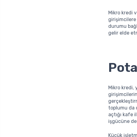
Mikro kredi 
girişimcilere
durumu bağla
gelir elde e
Pota
Mikro kredi,
girişimcileri
gerçekleştir
toplumu da ol
açtığı kafe 
işgücüne de 
Küçük işletme