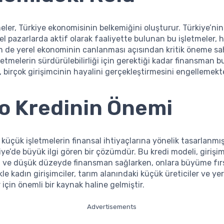
eler, Türkiye ekonomisinin belkemiğini oluşturur. Türkiye’nin 
el pazarlarda aktif olarak faaliyette bulunan bu işletmeler,
de yerel ekonominin canlanması açısından kritik öneme sah
letmelerin sürdürülebilirliği için gerektiği kadar finansman 
, birçok girişimcinin hayalini gerçekleştirmesini engellemekt
o Kredinin Önemi
, küçük işletmelerin finansal ihtiyaçlarına yönelik tasarlanmı
kiye’de büyük ilgi gören bir çözümdür. Bu kredi modeli, girişi
a ve düşük düzeyde finansman sağlarken, onlara büyüme fırs
kle kadın girişimciler, tarım alanındaki küçük üreticiler ve yer
 için önemli bir kaynak haline gelmiştir.
Advertisements