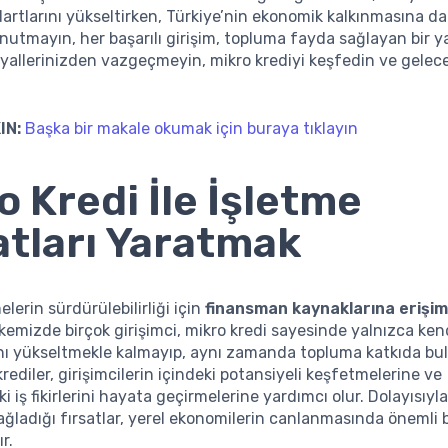
rtlarını yükseltirken, Türkiye’nin ekonomik kalkınmasına d
Unutmayın, her başarılı girişim, topluma fayda sağlayan bir y
yallerinizden vazgeçmeyin, mikro krediyi keşfedin ve gele
IN:
Başka bir makale okumak için buraya tıklayın
o Kredi İle İşletme
atları Yaratmak
lerin sürdürülebilirliği için
finansman kaynaklarına erişi
kemizde birçok girişimci, mikro kredi sayesinde yalnızca ke
nı yükseltmekle kalmayıp, aynı zamanda topluma katkıda bu
krediler, girişimcilerin içindeki potansiyeli keşfetmelerine ve
i iş fikirlerini hayata geçirmelerine yardımcı olur. Dolayısıyla
ağladığı fırsatlar, yerel ekonomilerin canlanmasında önemli bi
r.