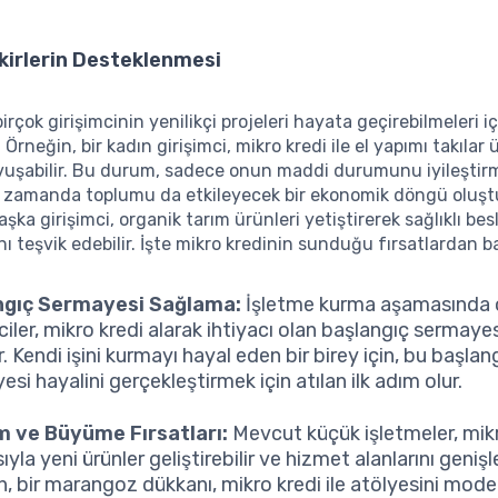
Fikirlerin Desteklenmesi
birçok girişimcinin yenilikçi projeleri hayata geçirebilmeleri iç
 Örneğin, bir kadın girişimci, mikro kredi ile el yapımı takılar
vuşabilir. Bu durum, sadece onun maddi durumunu iyileştir
ı zamanda toplumu da etkileyecek bir ekonomik döngü oluştu
başka girişimci, organik tarım ürünleri yetiştirerek sağlıklı b
ını teşvik edebilir. İşte mikro kredinin sunduğu fırsatlardan ba
ngıç Sermayesi Sağlama:
İşletme kurma aşamasında 
ciler, mikro kredi alarak ihtiyacı olan başlangıç sermayes
r. Kendi işini kurmayı hayal eden bir birey için, bu başlan
si hayalini gerçekleştirmek için atılan ilk adım olur.
m ve Büyüme Fırsatları:
Mevcut küçük işletmeler, mikr
ıyla yeni ürünler geliştirebilir ve hizmet alanlarını genişle
n, bir marangoz dükkanı, mikro kredi ile atölyesini mode