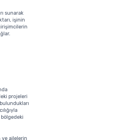
arı sunarak
tarı, işinin
rişimcilerin
ğlar.
anda
eki projeleri
 bulundukları
ılığıyla
 bölgedeki
 ve ailelerin