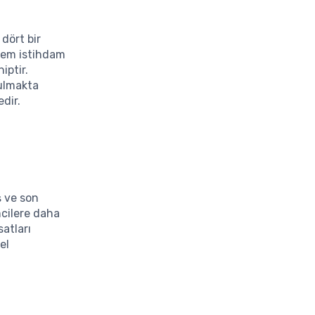
dört bir
 hem istihdam
iptir.
bulmakta
edir.
ş ve son
mcilere daha
atları
el