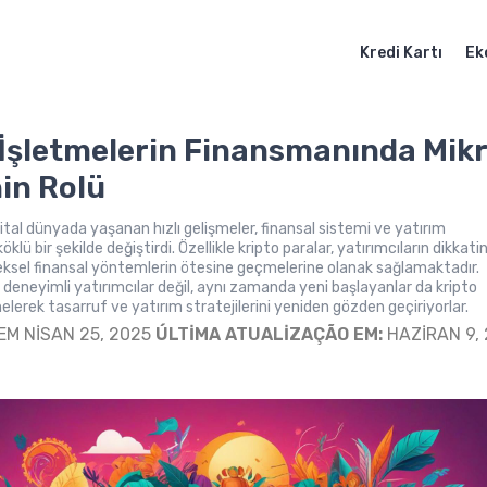
Kredi Kartı
Ek
İşletmelerin Finansmanında Mik
nin Rolü
ijital dünyada yaşanan hızlı gelişmeler, finansal sistemi ve yatırım
 köklü bir şekilde değiştirdi. Özellikle kripto paralar, yatırımcıların dikkatin
ksel finansal yöntemlerin ötesine geçmelerine olanak sağlamaktadır.
deneyimli yatırımcılar değil, aynı zamanda yeni başlayanlar da kripto
nelerek tasarruf ve yatırım stratejilerini yeniden gözden geçiriyorlar.
EM NISAN 25, 2025
ÚLTIMA ATUALIZAÇÃO EM:
HAZIRAN 9,