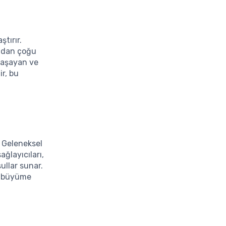
ştırır.
ından çoğu
 yaşayan ve
ir, bu
. Geleneksel
ağlayıcıları,
ullar sunar.
ir büyüme