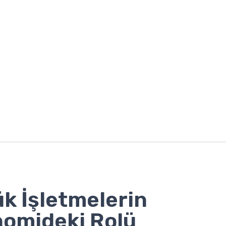
k İşletmelerin
omideki Rolü