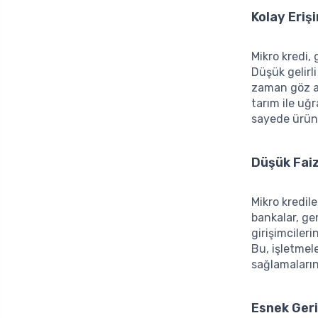
Kolay Eriş
Mikro kredi, 
Düşük gelirl
zaman göz ar
tarım ile uğr
sayede ürünle
Düşük Faiz
Mikro kredil
bankalar, gen
girişimciler
Bu, işletmele
sağlamaların
Esnek Geri