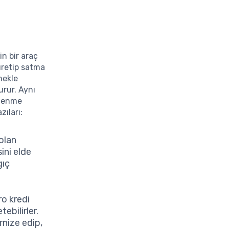
in bir araç
 üretip satma
mekle
rur. Aynı
eslenme
zıları:
olan
ini elde
gıç
o kredi
tebilirler.
rnize edip,