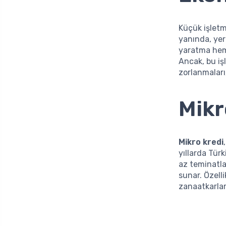
Küçük işletm
yanında, yer
yaratma hem 
Ancak, bu iş
zorlanmaları
Mikr
Mikro kredi
yıllarda Tür
az teminatl
sunar. Özelli
zanaatkarlar