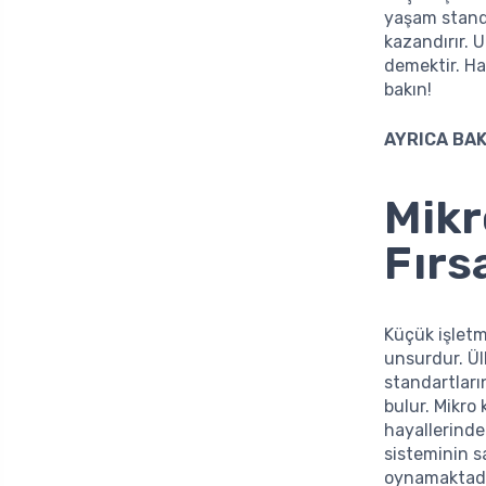
yaşam standa
kazandırır. 
demektir. Ha
bakın!
AYRICA BAK
Mikr
Fırs
Küçük işletme
unsurdur. Ül
standartları
bulur. Mikro 
hayallerindek
sisteminin s
oynamaktadı