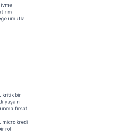
a ivme
atırım
ceğe umutla
m
, kritik bir
ndi yaşam
lunma fırsatı
, micro kredi
r rol