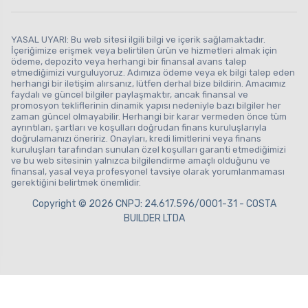
YASAL UYARI: Bu web sitesi ilgili bilgi ve içerik sağlamaktadır.
İçeriğimize erişmek veya belirtilen ürün ve hizmetleri almak için
ödeme, depozito veya herhangi bir finansal avans talep
etmediğimizi vurguluyoruz. Adımıza ödeme veya ek bilgi talep eden
herhangi bir iletişim alırsanız, lütfen derhal bize bildirin. Amacımız
faydalı ve güncel bilgiler paylaşmaktır, ancak finansal ve
promosyon tekliflerinin dinamik yapısı nedeniyle bazı bilgiler her
zaman güncel olmayabilir. Herhangi bir karar vermeden önce tüm
ayrıntıları, şartları ve koşulları doğrudan finans kuruluşlarıyla
doğrulamanızı öneririz. Onayları, kredi limitlerini veya finans
kuruluşları tarafından sunulan özel koşulları garanti etmediğimizi
ve bu web sitesinin yalnızca bilgilendirme amaçlı olduğunu ve
finansal, yasal veya profesyonel tavsiye olarak yorumlanmaması
gerektiğini belirtmek önemlidir.
Copyright © 2026 CNPJ: 24.617.596/0001-31 - COSTA
BUILDER LTDA