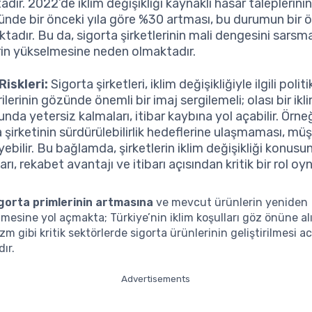
dır. 2022’de iklim değişikliği kaynaklı hasar taleplerinin
ünde bir önceki yıla göre %30 artması, bu durumun bir ö
tadır. Bu da, sigorta şirketlerinin mali dengesini sarsm
rin yükselmesine neden olmaktadır.
Riskleri:
Sigorta şirketleri, iklim değişikliğiyle ilgili politi
lerinin gözünde önemli bir imaj sergilemeli; olası bir ikli
da yetersiz kalmaları, itibar kaybına yol açabilir. Örneğ
 şirketinin sürdürülebilirlik hedeflerine ulaşmaması, müş
yebilir. Bu bağlamda, şirketlerin iklim değişikliği konusu
rı, rekabet avantajı ve itibarı açısından kritik bir rol o
gorta primlerinin artmasına
ve mevcut ürünlerin yeniden
lmesine yol açmakta; Türkiye’nin iklim koşulları göz önüne al
zm gibi kritik sektörlerde sigorta ürünlerinin geliştirilmesi ac
ır.
Advertisements