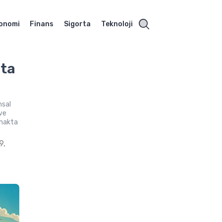
onomi
Finans
Sigorta
Teknoloji
rta
nsal
 ve
rmakta
9,