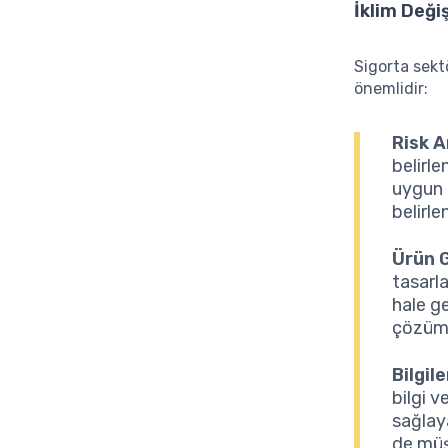
İklim Değiş
Sigorta sekt
önemlidir:
Risk A
belirle
uygun b
belirle
Ürün G
tasarl
hale ge
çözüml
Bilgil
bilgi v
sağlaya
de müşt