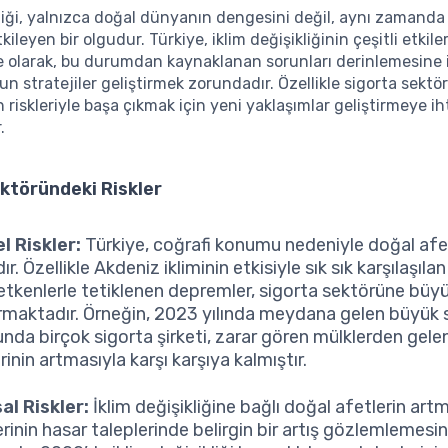
kliği, yalnızca doğal dünyanın dengesini değil, aynı zamand
tkileyen bir olgudur. Türkiye, iklim değişikliğinin çeşitli etkil
ke olarak, bu durumdan kaynaklanan sorunları derinlemesine
n stratejiler geliştirmek zorundadır. Özellikle sigorta sektör
n riskleriyle başa çıkmak için yeni yaklaşımlar geliştirmeye ih
.
ktöründeki Riskler
el Riskler:
Türkiye, coğrafi konumu nedeniyle doğal afe
ır. Özellikle Akdeniz ikliminin etkisiyle sık sık karşılaşılan 
 etkenlerle tetiklenen depremler, sigorta sektörüne büyü
rmaktadır. Örneğin, 2023 yılında meydana gelen büyük s
nda birçok sigorta şirketi, zarar gören mülklerden gele
rinin artmasıyla karşı karşıya kalmıştır.
al Riskler:
İklim değişikliğine bağlı doğal afetlerin artm
erinin hasar taleplerinde belirgin bir artış gözlemlemes