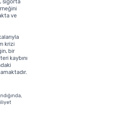
, sigorta
rneğini
akta ve
kalarıyla
m krizi
in, bir
teri kaybını
ndaki
ynamaktadır.
ındığında,
iliyet