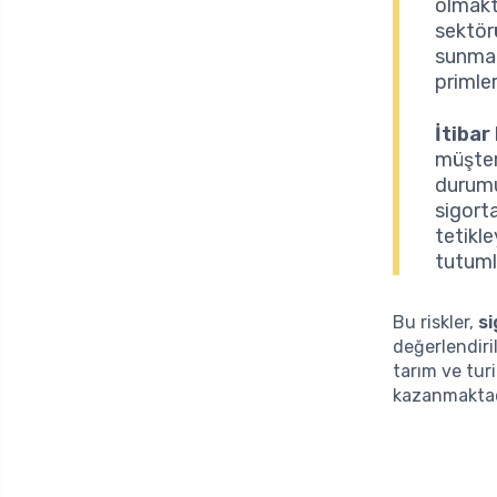
olmakta
sektör
sunmak
primle
İtibar 
müşteri
durumun
sigorta
tetikle
tutumla
Bu riskler,
si
değerlendiri
tarım ve turi
kazanmaktad