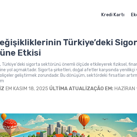
Kredi Kartı
Ek
eğişikliklerinin Türkiye’deki Sigo
üne Etkisi
ği, Türkiye'deki sigorta sektörünü önemli ölçüde etkileyerek fiziksel, fina
erine yol açmaktadır. Sigorta şirketleri, doğal afetler karşısında yenilikçi
poliçeler geliştirmek zorundadır. Bu dönüşüm, sektördeki fırsatları artı
em
IZ
EM KASIM 18, 2025
ÚLTIMA ATUALIZAÇÃO EM:
HAZIRAN 