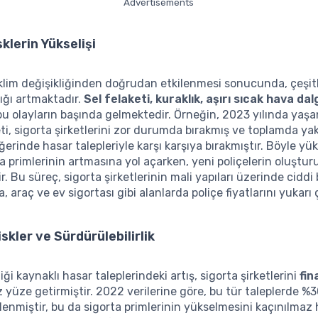
Advertisements
sklerin Yükselişi
iklim değişikliğinden doğrudan etkilenmesi sonucunda, çeşitl
lığı artmaktadır.
Sel felaketi, kuraklık, aşırı sıcak hava dal
u olayların başında gelmektedir. Örneğin, 2023 yılında yaş
eti, sigorta şirketlerini zor durumda bırakmış ve toplamda yak
erinde hasar talepleriyle karşı karşıya bırakmıştır. Böyle yük
ta primlerinin artmasına yol açarken, yeni poliçelerin oluştur
r. Bu süreç, sigorta şirketlerinin mali yapıları üzerinde ciddi 
 araç ve ev sigortası gibi alanlarda poliçe fiyatlarını yukarı
skler ve Sürdürülebilirlik
liği kaynaklı hasar taleplerindeki artış, sigorta şirketlerini
fin
 yüze getirmiştir. 2022 verilerine göre, bu tür taleplerde %30
lenmiştir, bu da sigorta primlerinin yükselmesini kaçınılmaz 