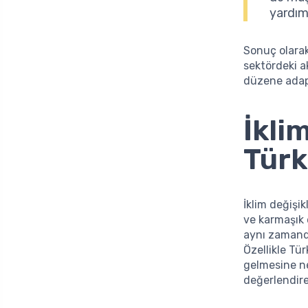
yardımc
Sonuç olarak
sektördeki ak
düzene adap
İkli
Türk
İklim değişi
ve karmaşık e
aynı zamanda
Özellikle Tür
gelmesine ne
değerlendire