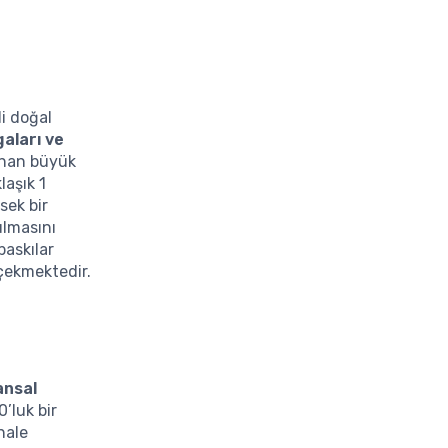
i doğal
gaları ve
anan büyük
laşık 1
sek bir
ulmasını
baskılar
 çekmektedir.
ansal
’luk bir
hale