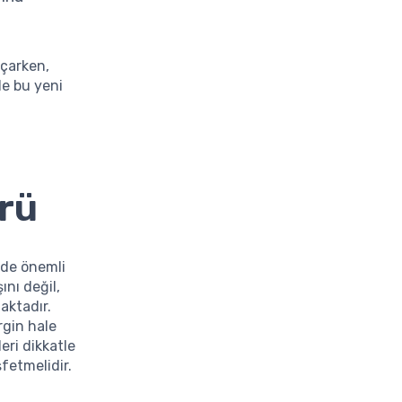
açarken,
le bu yeni
örü
nde önemli
ını değil,
aktadır.
irgin hale
eri dikkatle
fetmelidir.