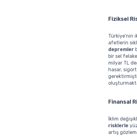
Fiziksel Ri
Türkiye’nin 
afetlerin sık
depremler
b
bir sel felak
milyar TL değ
hasar, sigor
gerektirmişti
oluşturmakta,
Finansal Ri
İklim değişik
risklerle
yüz
artış gözlem