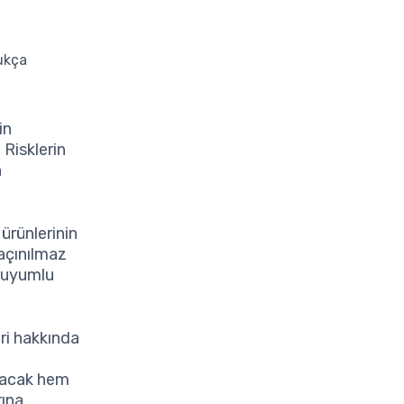
dukça
in
 Risklerin
n
ürünlerinin
kaçınılmaz
e uyumlu
eri hakkında
ayacak hem
rına