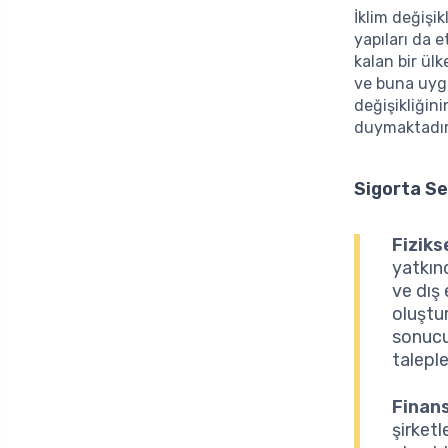
İklim değişi
yapıları da e
kalan bir ül
ve buna uygu
değişikliğini
duymaktadır
Sigorta Se
Fiziks
yatkınd
ve dış
oluştu
sonucu
taleple
Finans
şirketl