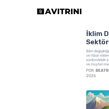
İklim D
Sektör
İklim değişikli
ve itibar riskl
sürdürülebilir 
ve müşteri m
POR:
BEATR
2026