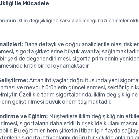
ikliği ile Mücadele
örünün iklim değişikliğine karşı alabileceği bazı önlemler ol
nalizleri:
Daha detaylı ve doğru analizler ile olası riskler
nmesi, sigorta şirketlerine büyük avantaj sağlamaktadır.
ir şekilde değerlendirilmesi, sigorta primlerinin yenide
nmesinde kritik bir rol oynamaktadır.
eliştirme:
Artan ihtiyaçlar doğrultusunda yeni sigorta 
anması ve mevcut ürünlerin güncellenmesi, sektör için 
lmiştir. Özellikle tarım sigortalarında, iklim değişikliğin
erin geliştirilmesi büyük önem taşımaktadır.
endirme ve Eğitim:
Müşterilere iklim değişikliğinin etkil
erilmesi, sigortaların daha etkili bir şekilde kullanılmasını
bilir. Bu eğitimler, hem şirketin itibarı için fayda sağl
erilerin sigorta ihtiyaçlarını doğru bir şekilde anlamala