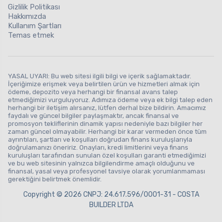
Gizlilik Politikası
Hakkımızda
Kullanım Şartları
Temas etmek
YASAL UYARI: Bu web sitesi ilgili bilgi ve içerik sağlamaktadır.
İçeriğimize erişmek veya belirtilen ürün ve hizmetleri almak için
ödeme, depozito veya herhangi bir finansal avans talep
etmediğimizi vurguluyoruz. Adımıza ödeme veya ek bilgi talep eden
herhangi bir iletişim alırsanız, lütfen derhal bize bildirin. Amacımız
faydalı ve güncel bilgiler paylaşmaktır, ancak finansal ve
promosyon tekliflerinin dinamik yapısı nedeniyle bazı bilgiler her
zaman güncel olmayabilir. Herhangi bir karar vermeden önce tüm
ayrıntıları, şartları ve koşulları doğrudan finans kuruluşlarıyla
doğrulamanızı öneririz. Onayları, kredi limitlerini veya finans
kuruluşları tarafından sunulan özel koşulları garanti etmediğimizi
ve bu web sitesinin yalnızca bilgilendirme amaçlı olduğunu ve
finansal, yasal veya profesyonel tavsiye olarak yorumlanmaması
gerektiğini belirtmek önemlidir.
Copyright © 2026 CNPJ: 24.617.596/0001-31 - COSTA
BUILDER LTDA