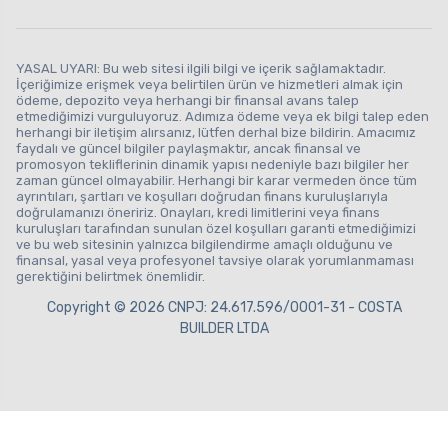
YASAL UYARI: Bu web sitesi ilgili bilgi ve içerik sağlamaktadır.
İçeriğimize erişmek veya belirtilen ürün ve hizmetleri almak için
ödeme, depozito veya herhangi bir finansal avans talep
etmediğimizi vurguluyoruz. Adımıza ödeme veya ek bilgi talep eden
herhangi bir iletişim alırsanız, lütfen derhal bize bildirin. Amacımız
faydalı ve güncel bilgiler paylaşmaktır, ancak finansal ve
promosyon tekliflerinin dinamik yapısı nedeniyle bazı bilgiler her
zaman güncel olmayabilir. Herhangi bir karar vermeden önce tüm
ayrıntıları, şartları ve koşulları doğrudan finans kuruluşlarıyla
doğrulamanızı öneririz. Onayları, kredi limitlerini veya finans
kuruluşları tarafından sunulan özel koşulları garanti etmediğimizi
ve bu web sitesinin yalnızca bilgilendirme amaçlı olduğunu ve
finansal, yasal veya profesyonel tavsiye olarak yorumlanmaması
gerektiğini belirtmek önemlidir.
Copyright © 2026 CNPJ: 24.617.596/0001-31 - COSTA
BUILDER LTDA