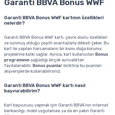
Garanti BBVA Bonus WWF
Garanti BBVA Bonus WWF kartının özellikleri
nelerdir?
Garanti BBVA Bonus WWF kartı, çevre dostu özellikleri
ve sunmuş olduğu çeşitli avantajlarla dikkati çeker. Bu
kart ile yapılan harcamaların bir kısmı doğa koruma
projelerine katkı sağlar. Ayrıca, kart kullanıcıları
Bonus
programının
sağladığı birçok ayrıcalıktan
faydalanabilir.
Bonus puanlar
biriktirip bu puanları
alışverişlerde kullanabilirsiniz.
Garanti BBVA Bonus WWF kartı nasıl
başvurabilirim?
Kart başvurusu yapmak için Garanti BBVA’nın internet
bankacılığı, mobil uygulaması ya da en yakın Garanti