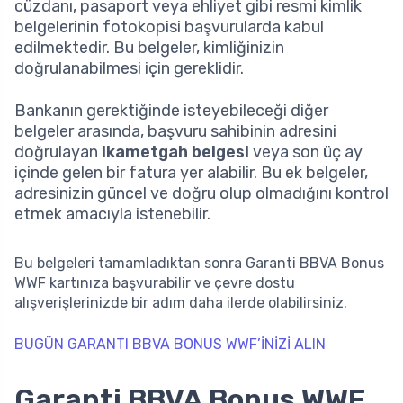
cüzdanı, pasaport veya ehliyet gibi resmi kimlik
belgelerinin fotokopisi başvurularda kabul
edilmektedir. Bu belgeler, kimliğinizin
doğrulanabilmesi için gereklidir.
Bankanın gerektiğinde isteyebileceği diğer
belgeler arasında, başvuru sahibinin adresini
doğrulayan
ikametgah belgesi
veya son üç ay
içinde gelen bir fatura yer alabilir. Bu ek belgeler,
adresinizin güncel ve doğru olup olmadığını kontrol
etmek amacıyla istenebilir.
Bu belgeleri tamamladıktan sonra Garanti BBVA Bonus
WWF kartınıza başvurabilir ve çevre dostu
alışverişlerinizde bir adım daha ilerde olabilirsiniz.
BUGÜN GARANTI BBVA BONUS WWF’İNİZİ ALIN
Garanti BBVA Bonus WWF