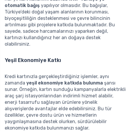
otomatik bağış
yapılıyor olmasıdır. Bu bağışlar,
Türkiye’deki doğal yaşam alanlarının korunması,
biyoçeşitliliğin desteklenmesi ve çevre bilincinin
artırılması gibi projelere katkıda bulunmaktadır. Bu
sayede, sadece harcamalarınızı yaparken değil,
kartınızı kullandığınız her an doğaya destek
olabilirsiniz.
Yeşil Ekonomiye Katkı
Kredi kartınızla gerçekleştirdiğiniz işlemler, aynı
zamanda
yeşil ekonomiye katkıda bulunma
şansı
sunar. Örneğin, kartın sunduğu kampanyalarla elektrikli
araç şarj istasyonlarından indirimli hizmet alabilir,
enerji tasarrufu sağlayan ürünlere yönelik
alışverişlerde avantajlar elde edebilirsiniz. Bu tür
özellikler, çevre dostu ürün ve hizmetlerin
yaygınlaşmasına destek olurken, sürdürülebilir
ekonomiye katkıda bulunmanızı sağlar.