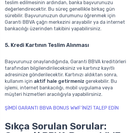
teslim edilmesinin ardından, banka başvurunuzu
değerlendirecektir. Bu süreç genellikle birkaç gün
sürebilir. Başvurunuzun durumunu öğrenmek için
Garanti BBVA çağrı merkezini arayabilir ya da internet
bankacılığı üzerinden takibini yapabilirsiniz.
5. Kredi Kartının Teslim Alınması
Başvurunuz onaylandığında, Garanti BBVA kreditörleri
tarafından bilgilendirileceksiniz ve kartınız kayıtlı
adresinize gönderilecektir. Kartınızı aldıktan sonra,
kullanım için
aktif hale getirmeniz
gerekebilir. Bu
işlemi, internet bankacılığı, mobil uygulama veya
müşteri hizmetleri aracılığıyla yapabilirsiniz.
ŞİMDİ GARANTI BBVA BONUS WWF’İNİZİ TALEP EDİN
Sıkça Sorulan Sorular: