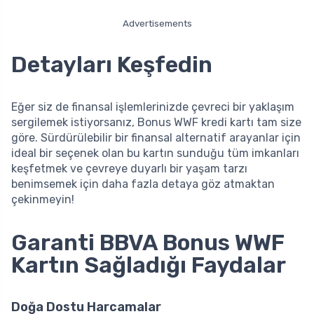
Advertisements
Detayları Keşfedin
Eğer siz de finansal işlemlerinizde çevreci bir yaklaşım
sergilemek istiyorsanız, Bonus WWF kredi kartı tam size
göre. Sürdürülebilir bir finansal alternatif arayanlar için
ideal bir seçenek olan bu kartın sunduğu tüm imkanları
keşfetmek ve çevreye duyarlı bir yaşam tarzı
benimsemek için daha fazla detaya göz atmaktan
çekinmeyin!
Garanti BBVA Bonus WWF
Kartın Sağladığı Faydalar
Doğa Dostu Harcamalar