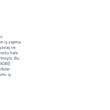
ci
ın iş yapma
a yavaş ve
dostu hale
tmıştır. Bu
(KOBİ)
tkılar
mi, iş