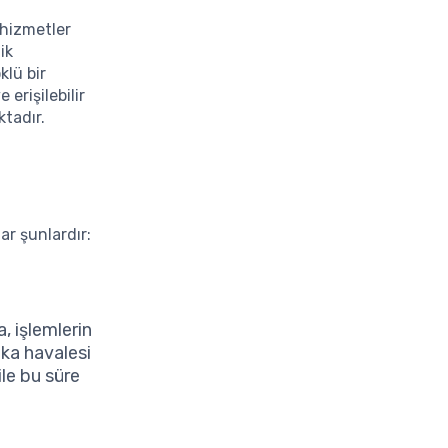
 hizmetler
ik
klü bir
 erişilebilir
ktadır.
ar şunlardır:
, işlemlerin
nka havalesi
ile bu süre