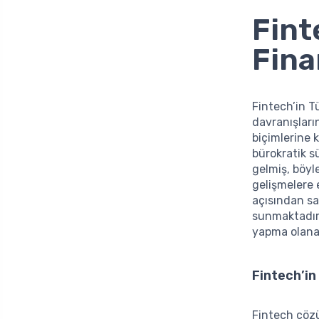
Fint
Fina
Fintech’in Tü
davranışlar
biçimlerine k
bürokratik s
gelmiş, böyl
gelişmelere e
açısından sa
sunmaktadır.
yapma olanak
Fintech’in
Fintech çözü