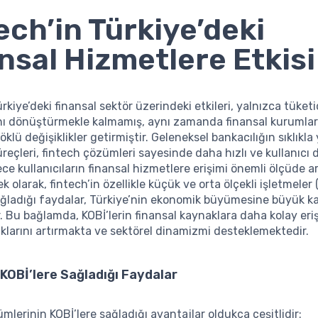
ech’in Türkiye’deki
nsal Hizmetlere Etkisi
rkiye’deki finansal sektör üzerindeki etkileri, yalnızca tüketi
ını dönüştürmekle kalmamış, aynı zamanda finansal kurumlar
öklü değişiklikler getirmiştir. Geleneksel bankacılığın sıklıkl
üreçleri, fintech çözümleri sayesinde daha hızlı ve kullanıcı 
ece kullanıcıların finansal hizmetlere erişimi önemli ölçüde ar
k olarak, fintech’in özellikle küçük ve orta ölçekli işletmeler 
ğladığı faydalar, Türkiye’nin ekonomik büyümesine büyük ka
 Bu bağlamda, KOBİ’lerin finansal kaynaklara daha kolay erişi
larını artırmakta ve sektörel dinamizmi desteklemektedir.
 KOBİ’lere Sağladığı Faydalar
mlerinin KOBİ’lere sağladığı avantajlar oldukça çeşitlidir: