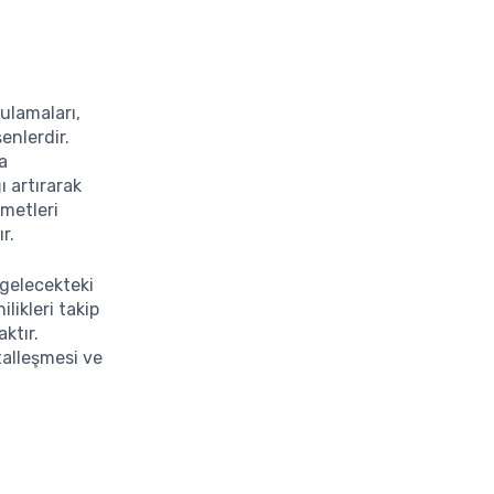
lamaları,
enlerdir.
la
ı artırarak
zmetleri
r.
 gelecekteki
ikleri takip
ktır.
talleşmesi ve