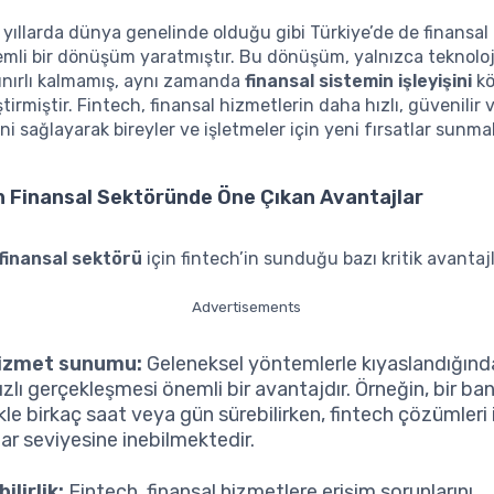
 yıllarda dünya genelinde olduğu gibi Türkiye’de de finansal
mli bir dönüşüm yaratmıştır. Bu dönüşüm, yalnızca teknoloj
 sınırlı kalmamış, aynı zamanda
finansal sistemin işleyişini
kö
tirmiştir. Fintech, finansal hizmetlerin daha hızlı, güvenilir ve
ni sağlayarak bireyler ve işletmeler için yeni fırsatlar sunma
n Finansal Sektöründe Öne Çıkan Avantajlar
 finansal sektörü
için fintech’in sunduğu bazı kritik avantajl
Advertisements
hizmet sunumu:
Geleneksel yöntemlerle kıyaslandığında
zlı gerçekleşmesi önemli bir avantajdır. Örneğin, bir ba
kle birkaç saat veya gün sürebilirken, fintech çözümleri 
lar seviyesine inebilmektedir.
bilirlik:
Fintech, finansal hizmetlere erişim sorunlarını