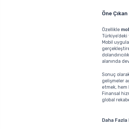
Öne Çıkan 
Özellikle
mob
Türkiye’deki
Mobil uygulam
gerçekleştire
dolandırıcılı
alanında dev
Sonuç olarak
gelişmeler a
etmek, hem b
Finansal hiz
global rekab
Daha Fazla B