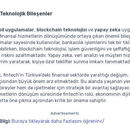
Teknolojik Bileşenler
il uygulamalar
,
blockchain teknolojisi
ve
yapay zeka
uygu
 finansal hizmetlerin dönüşümünde ortaya çıkan önemli bileş
alar sayesinde kullanıcılar, bankacılık işlemlerini tek bir tık
bilirken, blockchain teknolojisi, işlem güvenliğini ve şeffaflığ
k riskini azaltmaktadır. Yapay zeka, veri analizi ve müşteri hi
rim yaratarak, kişiye özel teklifler sunma imkanı tanımaktadı
, fintech’in Türkiye’deki finansal sektörde yarattığı değişim,
çısından büyük önem arz etmektedir. Bu alanda yaşanan yenil
ireyler hem de işletmeler için stratejik bir avantaj sağlayaca
metlerin dönüşüm sürecinde fintech’in rolü, ekonominin diji
ette öne çıkma açısından kritik bir öneme sahiptir.
Advertisements
ilgi:
Buraya tıklayarak daha fazlasını öğrenin
</