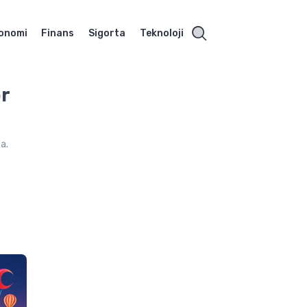
onomi
Finans
Sigorta
Teknoloji
ör
a.