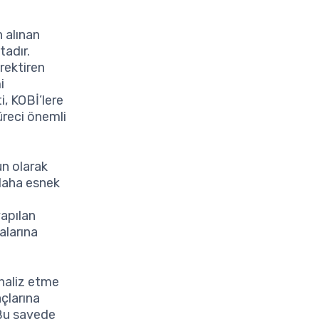
 alınan
tadır.
erektiren
i
i, KOBİ’lere
üreci önemli
un olarak
 daha esnek
yapılan
malarına
analiz etme
açlarına
 Bu sayede