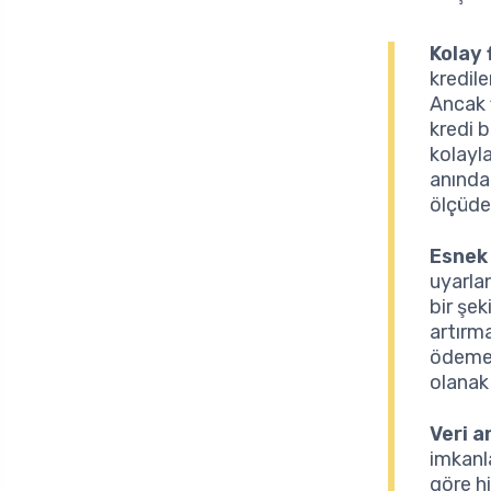
Kolay 
kredile
Ancak f
kredi 
kolayla
anında
ölçüde 
Esnek
uyarlan
bir şe
artırm
ödemele
olanak
Veri an
imkanl
göre h