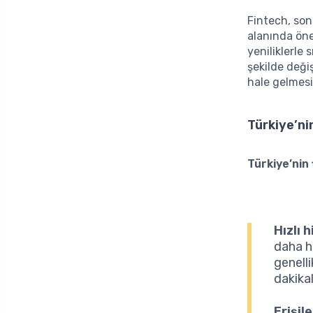
Fintech, son
alanında öne
yeniliklerle
şekilde değiş
hale gelmesi
Türkiye’ni
Türkiye’nin
Hızlı 
daha hı
genelli
dakika
Erişile