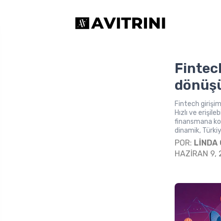
Fintech
dönüş
Fintech girişi
Hızlı ve erişil
finansmana kola
dinamik, Türk
POR:
LINDA
HAZIRAN 9,