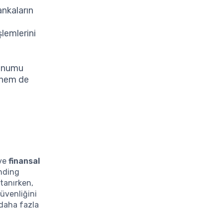
ankaların
şlemlerini
sunumu
n hem de
ve
finansal
ending
 tanırken,
güvenliğini
 daha fazla