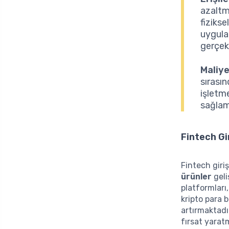
azaltma
fizikse
uygulam
gerçek
Maliye
sırası
işletme
sağlam
Fintech Gi
Fintech giri
ürünler
geli
platformları
kripto para 
artırmaktadı
fırsat yarat