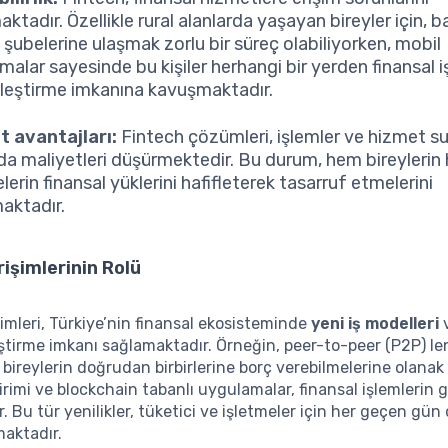
ktadır. Özellikle rural alanlarda yaşayan bireyler için, b
l şubelerine ulaşmak zorlu bir süreç olabiliyorken, mobil
alar sayesinde bu kişiler herhangi bir yerden finansal i
leştirme imkanına kavuşmaktadır.
t avantajları:
Fintech çözümleri, işlemler ve hizmet 
nda maliyetleri düşürmektedir. Bu durum, hem bireyleri
lerin finansal yüklerini hafifleterek tasarruf etmelerini
aktadır.
rişimlerinin Rolü
şimleri, Türkiye’nin finansal ekosisteminde
yeni iş modelleri
ştirme imkanı sağlamaktadır. Örneğin, peer-to-peer (P2P) l
, bireylerin doğrudan birbirlerine borç verebilmelerine olanak
birimi ve blockchain tabanlı uygulamalar, finansal işlemlerin 
r. Bu tür yenilikler, tüketici ve işletmeler için her geçen gün
maktadır.