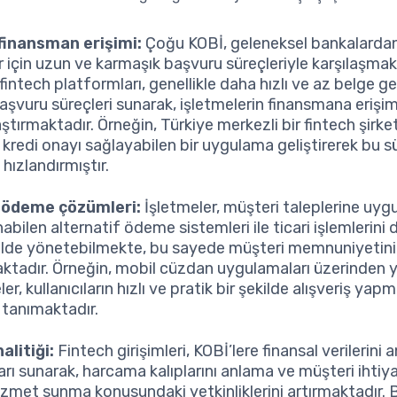
finansman erişimi:
Çoğu KOBİ, geleneksel bankalardan
r için uzun ve karmaşık başvuru süreçleriyle karşılaşmak
intech platformları, genellikle daha hızlı ve az belge g
başvuru süreçleri sunarak, işletmelerin finansmana erişim
ştırmaktadır. Örneğin, Türkiye merkezli bir fintech şirket
 kredi onayı sağlayabilen bir uygulama geliştirerek bu s
hızlandırmıştır.
 ödeme çözümleri:
İşletmeler, müşteri taleplerine uyg
abilen alternatif ödeme sistemleri ile ticari işlemlerini
kilde yönetebilmekte, bu sayede müşteri memnuniyetini
aktadır. Örneğin, mobil cüzdan uygulamaları üzerinden 
r, kullanıcıların hızlı ve pratik bir şekilde alışveriş yap
 tanımaktadır.
alitiği:
Fintech girişimleri, KOBİ’lere finansal verilerini 
arı sunarak, harcama kalıplarını anlama ve müşteri ihtiy
izmet sunma konusundaki yetkinliklerini artırmaktadır.