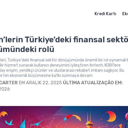
Kredi Kartı
Ek
’lerin Türkiye’deki finansal sekt
ümündeki rolü
mleri, Türkiye'deki finansal sektör dönüşümünde önemli bir rol oynamakt
ebilir hizmet sunarak kullanıcı deneyimini iyileştiren fintech, KOBİ'lere
y erişim, yenilikçi ürünler ve uluslararası rekabet imkanı sağlıyor. Bu
iye'nin ekonomik büyümesine katkı sunmaya devam
 CARTER
EM ARALIK 22, 2025
ÚLTIMA ATUALIZAÇÃO EM:
 2026