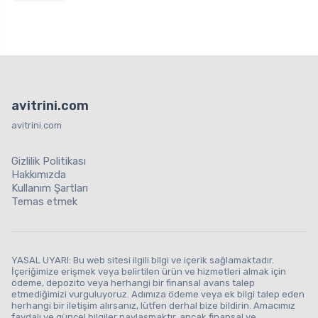
avitrini.com
avitrini.com
Gizlilik Politikası
Hakkımızda
Kullanım Şartları
Temas etmek
YASAL UYARI: Bu web sitesi ilgili bilgi ve içerik sağlamaktadır.
İçeriğimize erişmek veya belirtilen ürün ve hizmetleri almak için
ödeme, depozito veya herhangi bir finansal avans talep
etmediğimizi vurguluyoruz. Adımıza ödeme veya ek bilgi talep eden
herhangi bir iletişim alırsanız, lütfen derhal bize bildirin. Amacımız
faydalı ve güncel bilgiler paylaşmaktır, ancak finansal ve