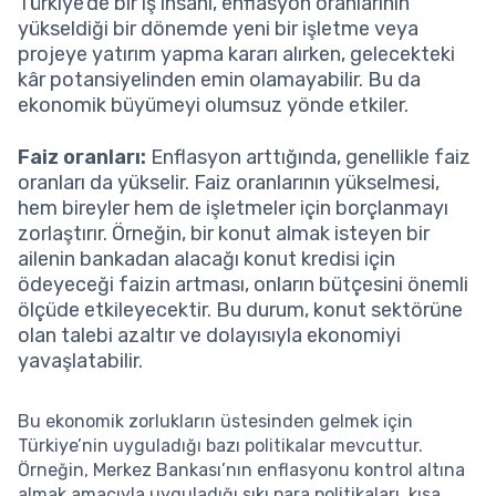
Türkiye’de bir iş insanı, enflasyon oranlarının
yükseldiği bir dönemde yeni bir işletme veya
projeye yatırım yapma kararı alırken, gelecekteki
kâr potansiyelinden emin olamayabilir. Bu da
ekonomik büyümeyi olumsuz yönde etkiler.
Faiz oranları:
Enflasyon arttığında, genellikle faiz
oranları da yükselir. Faiz oranlarının yükselmesi,
hem bireyler hem de işletmeler için borçlanmayı
zorlaştırır. Örneğin, bir konut almak isteyen bir
ailenin bankadan alacağı konut kredisi için
ödeyeceği faizin artması, onların bütçesini önemli
ölçüde etkileyecektir. Bu durum, konut sektörüne
olan talebi azaltır ve dolayısıyla ekonomiyi
yavaşlatabilir.
Bu ekonomik zorlukların üstesinden gelmek için
Türkiye’nin uyguladığı bazı politikalar mevcuttur.
Örneğin, Merkez Bankası’nın enflasyonu kontrol altına
almak amacıyla uyguladığı sıkı para politikaları, kısa