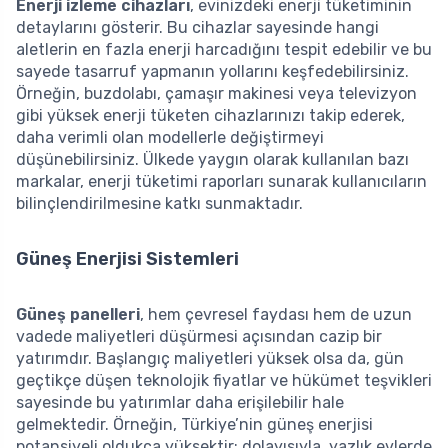
Enerji izleme cihazları
, evinizdeki enerji tüketiminin
detaylarını gösterir. Bu cihazlar sayesinde hangi
aletlerin en fazla enerji harcadığını tespit edebilir ve bu
sayede tasarruf yapmanın yollarını keşfedebilirsiniz.
Örneğin, buzdolabı, çamaşır makinesi veya televizyon
gibi yüksek enerji tüketen cihazlarınızı takip ederek,
daha verimli olan modellerle değiştirmeyi
düşünebilirsiniz. Ülkede yaygın olarak kullanılan bazı
markalar, enerji tüketimi raporları sunarak kullanıcıların
bilinçlendirilmesine katkı sunmaktadır.
Güneş Enerjisi Sistemleri
Güneş panelleri
, hem çevresel faydası hem de uzun
vadede maliyetleri düşürmesi açısından cazip bir
yatırımdır. Başlangıç maliyetleri yüksek olsa da, gün
geçtikçe düşen teknolojik fiyatlar ve hükümet teşvikleri
sayesinde bu yatırımlar daha erişilebilir hale
gelmektedir. Örneğin, Türkiye’nin güneş enerjisi
potansiyeli oldukça yüksektir; dolayısıyla, yazlık evlerde