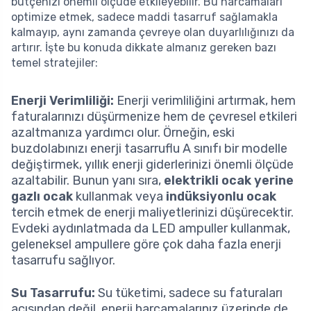
bütçenizi önemli ölçüde etkileyebilir. Bu harcamaları
optimize etmek, sadece maddi tasarruf sağlamakla
kalmayıp, aynı zamanda çevreye olan duyarlılığınızı da
artırır. İşte bu konuda dikkate almanız gereken bazı
temel stratejiler:
Enerji Verimliliği:
Enerji verimliliğini artırmak, hem
faturalarınızı düşürmenize hem de çevresel etkileri
azaltmanıza yardımcı olur. Örneğin, eski
buzdolabınızı enerji tasarruflu A sınıfı bir modelle
değiştirmek, yıllık enerji giderlerinizi önemli ölçüde
azaltabilir. Bunun yanı sıra,
elektrikli ocak yerine
gazlı ocak
kullanmak veya
indüksiyonlu ocak
tercih etmek de enerji maliyetlerinizi düşürecektir.
Evdeki aydınlatmada da LED ampuller kullanmak,
geleneksel ampullere göre çok daha fazla enerji
tasarrufu sağlıyor.
Su Tasarrufu:
Su tüketimi, sadece su faturaları
açısından değil, enerji harcamalarınız üzerinde de