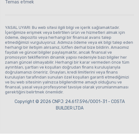
Temas etmek
YASAL UYARI: Bu web sitesi ilgili bilgi ve içerik sağlamaktadır.
İçeriğimize erişmek veya belirtilen ürün ve hizmetleri almak için
ödeme, depozito veya herhangi bir finansal avans talep
etmediğimizi vurguluyoruz. Adımıza ödeme veya ek bilgi talep eden
herhangi bir iletişim alırsanız, lütfen derhal bize bildirin. Amacımız
faydalı ve güncel bilgiler paylaşmaktır, ancak finansal ve
promosyon tekliflerinin dinamik yapısı nedeniyle bazı bilgiler her
zaman güncel olmayabilir. Herhangi bir karar vermeden önce tüm
ayrıntıları, şartları ve koşulları doğrudan finans kuruluşlarıyla
doğrulamanızı öneririz. Onayları, kredi limitlerini veya finans
kuruluşları tarafından sunulan özel koşulları garanti etmediğimizi
ve bu web sitesinin yalnızca bilgilendirme amaçlı olduğunu ve
finansal, yasal veya profesyonel tavsiye olarak yorumlanmaması
gerektiğini belirtmek önemlidir.
Copyright © 2026 CNPJ: 24.617.596/0001-31 - COSTA
BUILDER LTDA