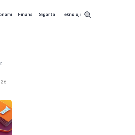
onomi
Finans
Sigorta
Teknoloji
r.
026