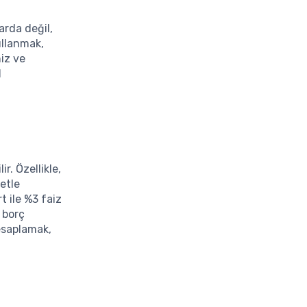
arda değil,
kullanmak,
niz ve
l
ir. Özellikle,
etle
rt ile %3 faiz
 borç
esaplamak,