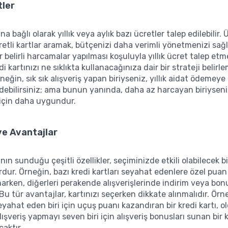
tler
ına bağlı olarak yıllık veya aylık bazı ücretler talep edilebilir.
etli kartlar aramak, bütçenizi daha verimli yönetmenizi sağla
 belirli harcamalar yapılması koşuluyla yıllık ücret talep etme
i kartınızı ne sıklıkta kullanacağınıza dair bir strateji belirl
neğin, sık sık alışveriş yapan biriyseniz, yıllık aidat ödemeye
edebilirsiniz; ama bunun yanında, daha az harcayan biriyseni
n için daha uygundur.
 ve Avantajlar
ının sunduğu çeşitli özellikler, seçiminizde etkili olabilecek b
dur. Örneğin, bazı kredi kartları seyahat edenlere özel pu
unarken, diğerleri perakende alışverişlerinde indirim veya bon
 Bu tür avantajlar, kartınızı seçerken dikkate alınmalıdır. Örne
eyahat eden biri için uçuş puanı kazandıran bir kredi kartı, 
alışveriş yapmayı seven biri için alışveriş bonusları sunan bir
caktır.