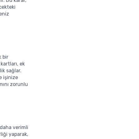
r. Bu karar,
cekteki
meniz
 bir
kartları, ek
ik sağlar.
 işinize
amını zorunlu
 daha verimli
liği yaparak,