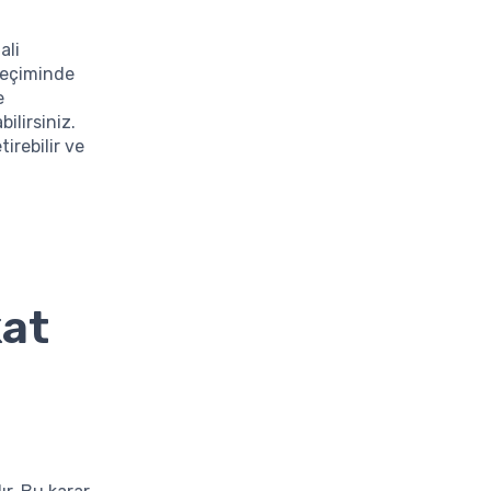
ali
 seçiminde
e
ilirsiniz.
irebilir ve
kat