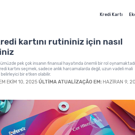
Kredi Kartı
Ek
kredi kartını rutininiz için nasıl
iniz
ünümüzde pek çok insanın finansal hayatında önemli bir rol oynamaktadı
redi kartını seçmek, sadece anlık harcamalarda değil, uzun vadeli mali
belirleyici bir etken olabilir.
EM EKIM 10, 2025
ÚLTIMA ATUALIZAÇÃO EM:
HAZIRAN 9, 2