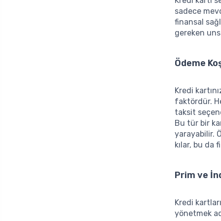
Kredi kartı 
sadece mevcu
finansal sağl
gereken unsur
Ödeme Koş
Kredi kartın
faktördür. He
taksit seçen
Bu tür bir k
yarayabilir.
kılar, bu da 
Prim ve İn
Kredi kartla
yönetmek adı