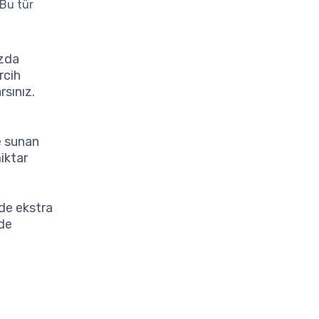
 Bu tür
ızda
rcih
rsınız.
e sunan
miktar
de ekstra
rde