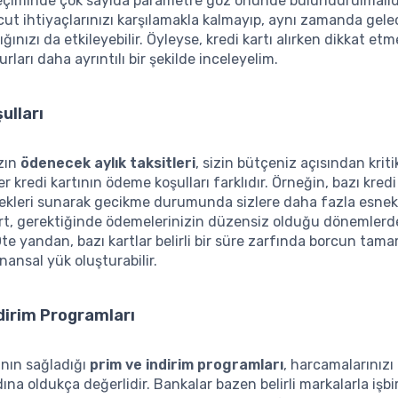
seçiminde çok sayıda parametre göz önünde bulundurulmalıdı
t ihtiyaçlarınızı karşılamakla kalmayıp, aynı zamanda gele
ığınızı da etkileyebilir. Öyleyse, kredi kartı alırken dikkat et
ları daha ayrıntılı bir şekilde inceleyelim.
ulları
ızın
ödenecek aylık taksitleri
, sizin bütçeniz açısından kritik
r kredi kartının ödeme koşulları farklıdır. Örneğin, bazı kredi 
ekleri sunarak gecikme durumunda sizlere daha fazla esnekl
art, gerektiğinde ödemelerinizin düzensiz olduğu dönemlerde
 Öte yandan, bazı kartlar belirli bir süre zarfında borcun tam
finansal yük oluşturabilir.
dirim Programları
rının sağladığı
prim ve indirim programları
, harcamalarınızı
na oldukça değerlidir. Bankalar bazen belirli markalarla işbir