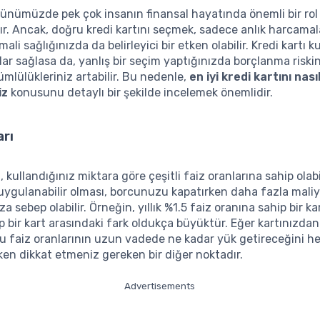
 günümüzde pek çok insanın finansal hayatında önemli bir rol
. Ancak, doğru kredi kartını seçmek, sadece anlık harcamal
ali sağlığınızda da belirleyici bir etken olabilir. Kredi kartı 
lar sağlasa da, yanlış bir seçim yaptığınızda borçlanma riski
ümlülükleriniz artabilir. Bu nedenle,
en iyi kredi kartını nası
iz
konusunu detaylı bir şekilde incelemek önemlidir.
arı
ı, kullandığınız miktara göre çeşitli faiz oranlarına sahip olabil
uygulanabilir olması, borcunuzu kapatırken daha fazla maliy
a sebep olabilir. Örneğin, yıllık %1.5 faiz oranına sahip bir ka
p bir kart arasındaki fark oldukça büyüktür. Eğer kartınızdan
bu faiz oranlarının uzun vadede ne kadar yük getireceğini h
en dikkat etmeniz gereken bir diğer noktadır.
Advertisements