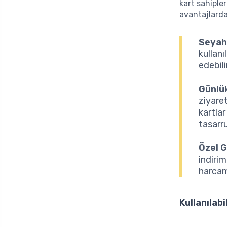
kart sahipler
avantajlarda
Seyaha
kullan
edebili
Günlü
ziyare
kartlar
tasarru
Özel 
indirim
harcama
Kullanılabi