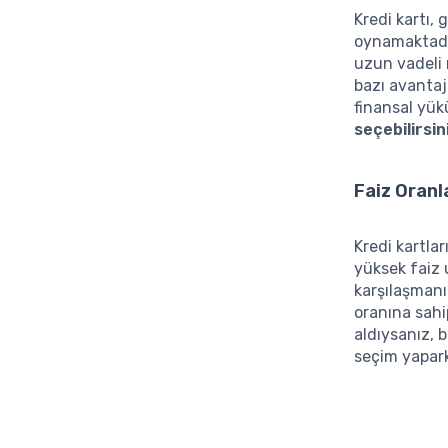
Kredi kartı,
oynamaktadır
uzun vadeli m
bazı avantaj
finansal yük
seçebilirsin
Faiz Oranl
Kredi kartlar
yüksek faiz 
karşılaşmanız
oranına sahi
aldıysanız, 
seçim yapark