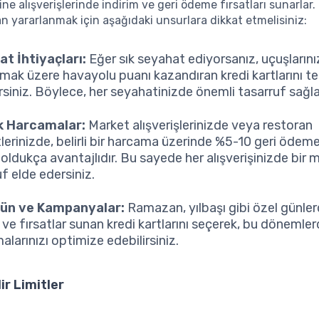
ine alışverişlerinde indirim ve geri ödeme fırsatları sunarlar.
n yararlanmak için aşağıdaki unsurlara dikkat etmelisiniz:
t İhtiyaçları:
Eğer sık seyahat ediyorsanız, uçuşların
ılmak üzere havayolu puanı kazandıran kredi kartlarını te
rsiniz. Böylece, her seyahatinizde önemli tasarruf sağla
k Harcamalar:
Market alışverişlerinizde veya restoran
tlerinizde, belirli bir harcama üzerinde %5-10 geri ödem
 oldukça avantajlıdır. Bu sayede her alışverişinizde bir 
f elde edersiniz.
Gün ve Kampanyalar:
Ramazan, yılbaşı gibi özel günler
 ve fırsatlar sunan kredi kartlarını seçerek, bu dönemle
larınızı optimize edebilirsiniz.
lir Limitler