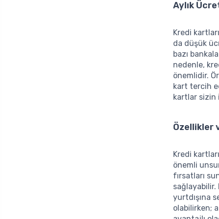
Aylık Ücre
Kredi kartlar
da düşük ücr
bazı bankalar
nedenle, kred
önemlidir. Ör
kart tercih 
kartlar sizi
Özellikler
Kredi kartlar
önemli unsur
fırsatları s
sağlayabilir.
yurtdışına s
olabilirken; 
avantajlı ola