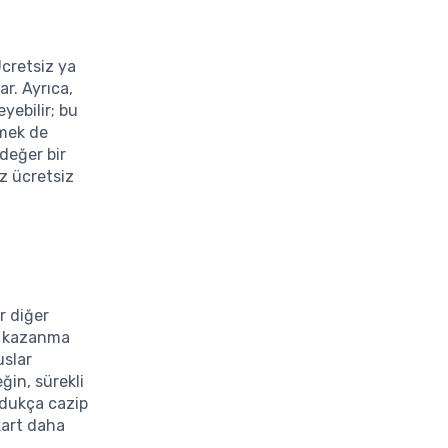
 Ücretsiz ya
r. Ayrıca,
yebilir; bu
emek de
 değer bir
z ücretsiz
ir diğer
an kazanma
uslar
ğin, sürekli
oldukça cazip
 kart daha