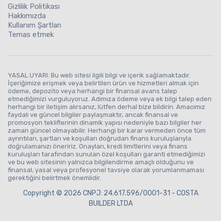
Gizlilik Politikası
Hakkımızda
Kullanım Şartları
Temas etmek
YASAL UYARI: Bu web sitesi ilgili bilgi ve içerik sağlamaktadır.
İçeriğimize erişmek veya belirtilen ürün ve hizmetleri almak için
ödeme, depozito veya herhangi bir finansal avans talep
etmediğimizi vurguluyoruz. Adımıza ödeme veya ek bilgi talep eden
herhangi bir iletişim alırsanız, lütfen derhal bize bildirin. Amacımız
faydalı ve güncel bilgiler paylaşmaktır, ancak finansal ve
promosyon tekliflerinin dinamik yapısı nedeniyle bazı bilgiler her
zaman güncel olmayabilir. Herhangi bir karar vermeden önce tüm
ayrıntıları, şartları ve koşulları doğrudan finans kuruluşlarıyla
doğrulamanızı öneririz. Onayları, kredi limitlerini veya finans
kuruluşları tarafından sunulan özel koşulları garanti etmediğimizi
ve bu web sitesinin yalnızca bilgilendirme amaçlı olduğunu ve
finansal, yasal veya profesyonel tavsiye olarak yorumlanmaması
gerektiğini belirtmek önemlidir.
Copyright © 2026 CNPJ: 24.617.596/0001-31 - COSTA
BUILDER LTDA